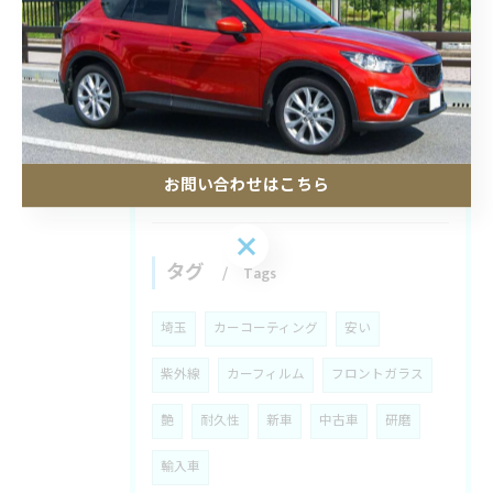
カーフィルムで照り返し防止を埼玉県で叶える施工料金と適法性の徹底解説
2026/08/04
カーフィルムの寿命と耐久年数を埼玉県で後悔しない選び方徹底ガイド
お問い合わせはこちら
お問い合わせはこちら
タグ
Tags
埼玉
カーコーティング
安い
紫外線
カーフィルム
フロントガラス
艶
耐久性
新車
中古車
研磨
輸入車