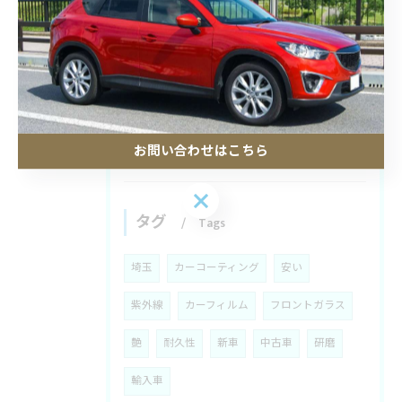
カーフィルムの寿命と耐久年数を埼玉県で後悔しない選び方徹底ガイド
2026/08/03
カーコーティングと圧力の関係を知り埼玉県川口市で失敗しない施工店選びガイド
お問い合わせはこちら
お問い合わせはこちら
タグ
Tags
埼玉
カーコーティング
安い
紫外線
カーフィルム
フロントガラス
艶
耐久性
新車
中古車
研磨
輸入車