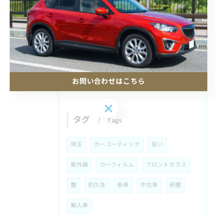
カーフィルムの寿命と耐久年数を埼玉県で後悔しない選び方徹底ガイド
2026/08/03
カーコーティングと圧力の関係を知り埼玉県川口市で失敗しない施工店選びガイド
お問い合わせはこちら
お問い合わせはこちら
タグ
Tags
埼玉
カーコーティング
安い
紫外線
カーフィルム
フロントガラス
艶
耐久性
新車
中古車
研磨
輸入車