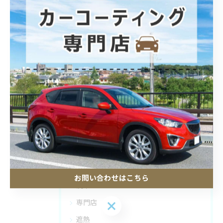
--------------------------------------------------------------------
ブログ
< 前のページ
一覧に戻る
次のページ >
カテゴリー
Categories
全てのカテゴリー
フィルム
お問い合わせはこちら
洗車
お問い合わせはこちら
専門店
遮熱