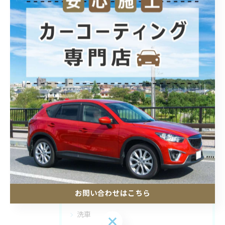
電話番号 :
0480-53-6092
--------------------------------------------------------------------
ブログ
< 前のページ
一覧に戻る
次のページ >
カテゴリー
Categories
全てのカテゴリー
お問い合わせはこちら
フィルム
洗車
お問い合わせはこちら