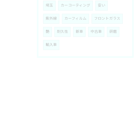
埼玉
カーコーティング
安い
紫外線
カーフィルム
フロントガラス
艶
耐久性
新車
中古車
研磨
輸入車