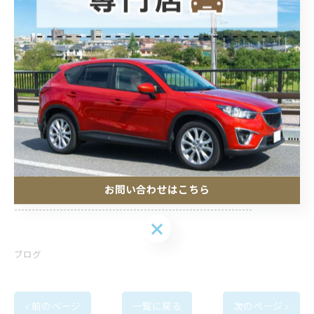
--------------------------------------------------------------------
POLARIS カーコーティング
住所 :
埼玉県加須市騎西30−９
電話番号 :
0480-53-6092
お問い合わせはこちら
--------------------------------------------------------------------
お問い合わせはこちら
ブログ
< 前のページ
一覧に戻る
次のページ >