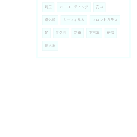
埼玉
カーコーティング
安い
紫外線
カーフィルム
フロントガラス
艶
耐久性
新車
中古車
研磨
輸入車