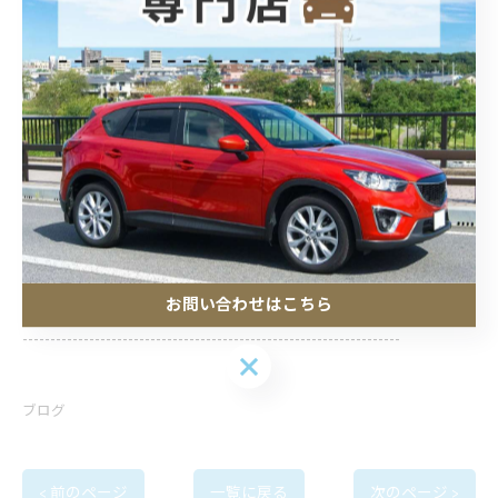
--------------------------------------------------------------------
POLARIS カーコーティング
住所 :
埼玉県加須市騎西30−９
電話番号 :
0480-53-6092
お問い合わせはこちら
--------------------------------------------------------------------
お問い合わせはこちら
ブログ
< 前のページ
一覧に戻る
次のページ >