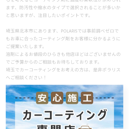
ちを考えるとコーティング剤に適度の柔軟性が求められ
ます、防汚性や撥水のタイプで選択されることが多いか
と思いますが、注目したいポイントです。
埼玉県北本市にあります、POLARISでは事前調べゼロで
もお車に合ったコーティング剤をお客様に分かるように
ご提案いたします。
溶剤によるお値段のひらきも他店ほどはございませんの
でご予算からのご相談もお待ちしております。
埼玉でカーコーティングをお考えの方は、是非ポラリス
へご相談ください！
施工内容 Mサイズ Bプラン
・ボディへのガラスコーティング Gloss nova施工
・ホイールコーティング
・全面の窓撥水加工