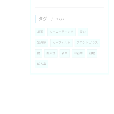
タグ
Tags
埼玉
カーコーティング
安い
紫外線
カーフィルム
フロントガラス
艶
耐久性
新車
中古車
研磨
輸入車