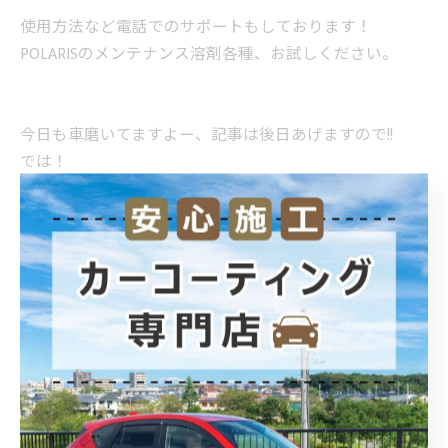
使用方法など電話でのサポートもしております！
POLARISのメンテナンス溶剤各種、お試しください。
今日も車磨いてますよー、記事は後日あげますので!!
では！
--------------------------------------------------------------------
POLARIS カーコーティング
住所 :
埼玉県加須市騎西30−９