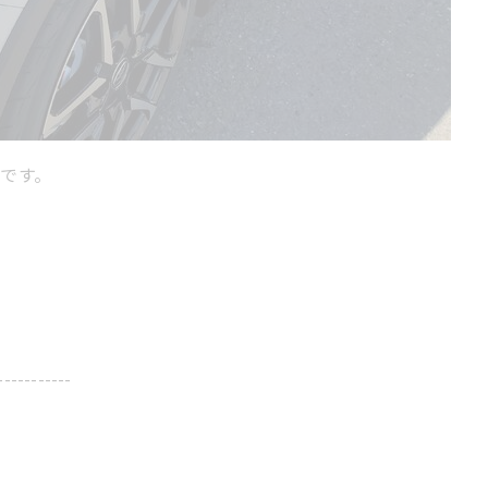
です。
-----------