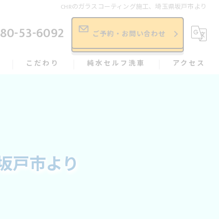
CHRのガラスコーティング施工、埼玉県坂戸市より
80-53-6092
ご予約・お問い合わせ
こだわり
純水セルフ洗車
アクセス
依頼、相談の流れ
★
施工事例
県坂戸市より