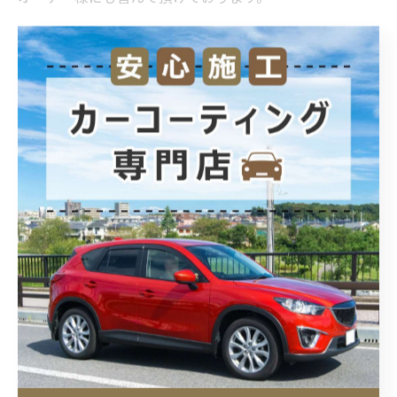
この後は正しく「メンテナンス」を行って頂くか、ご来
店での無料メンテナンスをご利用頂けましたら今日の仕
上がりはキープできますので、目安を忘れずにお気軽に
ご連絡ください！
施工内容 Lサイズ Bプラン
・ボディのガラスコーティング施工
・全面のプレミアム窓撥水
・ホイールコーティング
埼玉県北本市のカーコーティングとカーフィルムの専門
店POLARISです、ご相談おまちしております。