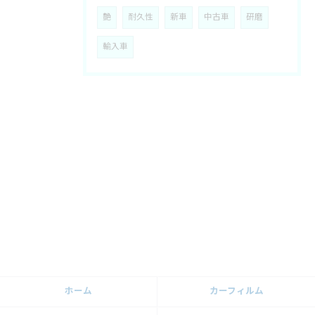
艶
耐久性
新車
中古車
研磨
輸入車
ホーム
カーフィルム