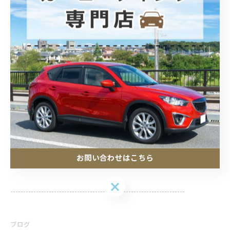
※ゴーストフィルムは事前の打ち合わせからお願い致し
ます。
--------------------------------------------------------------------
POLARIS カーコーティング
住所 :
埼玉県加須市騎西30−９
お問い合わせはこちら
電話番号 :
0480-53-6092
お問い合わせはこちら
--------------------------------------------------------------------
ブログ