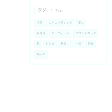
タグ
Tags
埼玉
カーコーティング
安い
紫外線
カーフィルム
フロントガラス
艶
耐久性
新車
中古車
研磨
輸入車