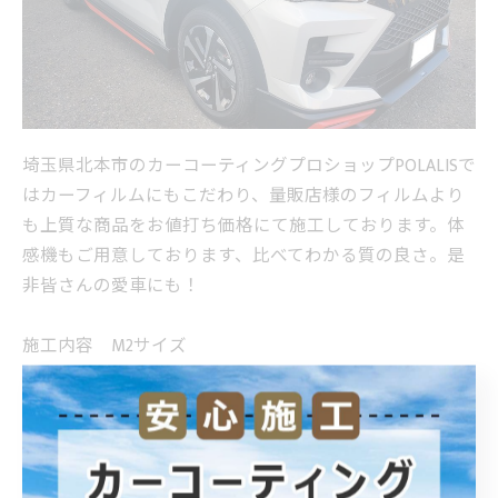
埼玉県北本市のカーコーティングプロショップPOLALISで
はカーフィルムにもこだわり、量販店様のフィルムより
も上質な商品をお値打ち価格にて施工しております。体
感機もご用意しております、比べてわかる質の良さ。是
非皆さんの愛車にも！
施工内容 M2サイズ
・ボディのガラスコーティング施工
・全面のプレミアム窓撥水
・ホイールコーティング
・カーフィルムフロント三面＋リア全面