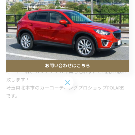
施工内容 L2サイズ Bプラン
・ボディのガラスコーティング施工
・ホイールコーティング
・全面のプレミアム窓撥水
・カーフィルム
リア、フロントガラス、運転席・助手席、ルーフ
お問い合わせはこちら
オーナー様、メンテナンス作業も忘れずにご利用お願い
致します！
お問い合わせはこちら
埼玉県北本市のカーコーティングプロショップPOLARIS
です。