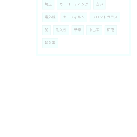
埼玉
カーコーティング
安い
紫外線
カーフィルム
フロントガラス
艶
耐久性
新車
中古車
研磨
輸入車