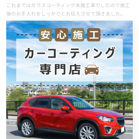
これまではガラスコーティング未施工車でしたので施工
後のお手入れをしっかりとお伝えさせて頂きました。
汚れ落ち、洗車のしやすさやに喜んで頂けると思いま
す。
今回使用したGloss novaはシミのできにくさも好評です、
またシミが付いてきた際もコーティングにダメージが極
力かからない優しいお手入れメニューもご用意していま
すのでお気軽にご利用ください！
施工内容 M2サイズ Aプラン
・ボディのガラスコーティング施工
・ホイールコーティング
埼玉県北本市のカーコーティング専門店ポラリスです。