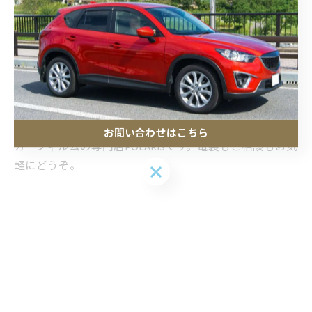
施工内容 Sサイズ
・ボディのガラスコーティング施工
・ホイールコーティング
・ミラー型ドライブレコーダー取付
埼玉県北本市にて営業しています、カーコーティングと
お問い合わせはこちら
カーフィルムの専門店POLARISです。電装もご相談もお気
軽にどうぞ。
お問い合わせはこちら