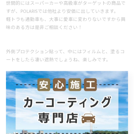
世間的にはスーパーカーや高級車がターゲットの商品で
すが、POLARISでは他社より安価に出していきます。
軽トラも通勤車も、大事に愛車に変わりないですから興
味のある方は是非ご相談ください！
外側プロテクション貼って、中にはフィルムと、塗るコ
ートをしたら凄い遮熱でしょうね、楽しみです。
HPの整備に時間とると思いますので興味のある方は是非
お問い合わせください。
埼玉県北本市のカーコーティングとフィルムのお店
POLARISです。