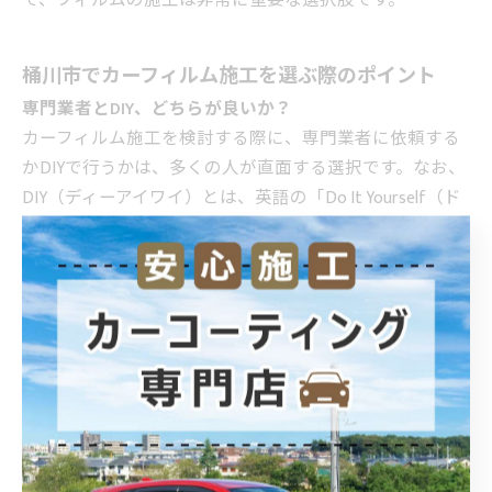
て、フィルムの施工は非常に重要な選択肢です。
桶川市でカーフィルム施工を選ぶ際のポイント
専門業者とDIY、どちらが良いか？
カーフィルム施工を検討する際に、専門業者に依頼する
かDIYで行うかは、多くの人が直面する選択です。なお、
DIY（ディーアイワイ）とは、英語の「Do It Yourself（ド
ゥ イット ユアセルフ）」の略で、「自分自身でやる」と
いう意味です。どちらにもメリットとデメリットがあ
り、それぞれの状況に応じて適切な選択をすることが大
切です。
まず、専門業者に依頼する場合の最大のメリットは、仕
上がりの品質に対する信頼性です。プロの業者は、豊富
な経験と専門知識を持っているため、フィルムを均一に
貼り付ける技術や、気泡やしわを防ぐための細かな作業