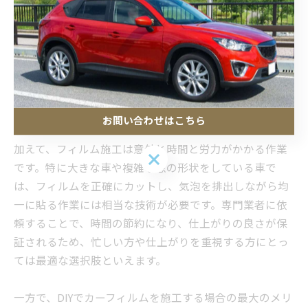
が期待できます。また、業者によってはフィルムの耐久
性や紫外線カット効果を保証してくれる場合もあり、長
期間にわたって安定した性能を発揮できるフィルムを施
工してもらえる可能性が高いです。さらに、プロの使用
するフィルムは、DIY用のフィルムよりも高品質なものが
多く、耐久性や紫外線カット機能も優れていることが多
いです。
お問い合わせはこちら
加えて、フィルム施工は意外と時間と労力がかかる作業
お問い合わせはこちら
です。特に大きな車や複雑な窓の形状をしている車で
は、フィルムを正確にカットし、気泡を排出しながら均
一に貼る作業には相当な技術が必要です。専門業者に依
頼することで、時間の節約になり、仕上がりの良さが保
証されるため、忙しい方や仕上がりを重視する方にとっ
ては最適な選択肢といえます。
一方で、DIYでカーフィルムを施工する場合の最大のメリ