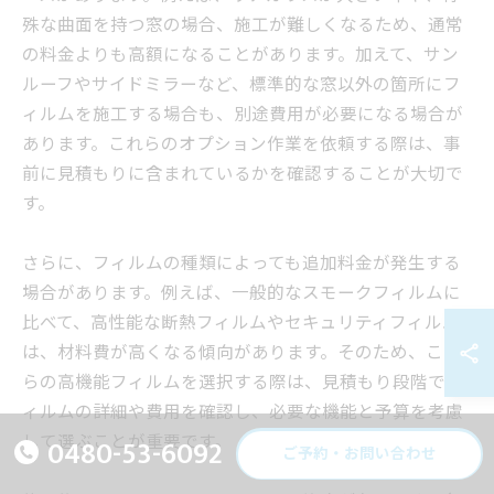
殊な曲面を持つ窓の場合、施工が難しくなるため、通常
の料金よりも高額になることがあります。加えて、サン
ルーフやサイドミラーなど、標準的な窓以外の箇所にフ
ィルムを施工する場合も、別途費用が必要になる場合が
あります。これらのオプション作業を依頼する際は、事
前に見積もりに含まれているかを確認することが大切で
す。
さらに、フィルムの種類によっても追加料金が発生する
場合があります。例えば、一般的なスモークフィルムに
比べて、高性能な断熱フィルムやセキュリティフィルム
は、材料費が高くなる傾向があります。そのため、これ
らの高機能フィルムを選択する際は、見積もり段階でフ
ィルムの詳細や費用を確認し、必要な機能と予算を考慮
して選ぶことが重要です。
0480-53-6092
ご予約・お問い合わせ