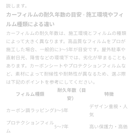
説します。
カーフィルムの耐久年数の目安 - 施工環境やフィ
ルム種類による違い
カーフィルムの耐久年数は、施工環境とフィルムの種類
によって大きく異なります。高品質なフィルムをプロが
施工した場合、一般的に3〜5年が目安です。屋外駐車や
直射日光、降雪などの環境下では、劣化が早まることも
あります。カーボンシートやプロテクションフィルムな
ど、素材によって耐候性や耐熱性が異なるため、選ぶ際
は下記のポイントを参考にしてください。
耐久年数（目
フィルム種類
特徴
安）
デザイン重視・人
カーボン調ラッピング
3〜5年
気
プロテクションフィル
5〜7年
高い保護力・高価
ム