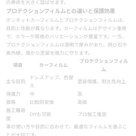
の寿命を大きく延ばせます。
プロテクションフィルムとの違いと保護効果
ボンネットカーフィルムとプロテクションフィルムは、
目的と性能が異なります。カーフィルムはデザイン重視
で、カラーや質感のバリエーションが豊富です。一方、
プロテクションフィルムは透明で厚みがあり、飛び石や
紫外線、傷から塗装を強力に守ります。
プロテクションフィル
項目
カーフィルム
ム
ドレスアップ、色替
主な目的
塗装保護、耐久性向上
え
保護力
中
高
価格
比較的安価
高価
施工難易
DIYも可能
プロ施工推奨
度
車の使い方や目的に合わせて、最適なフィルムを選ぶこ
とが大切です。