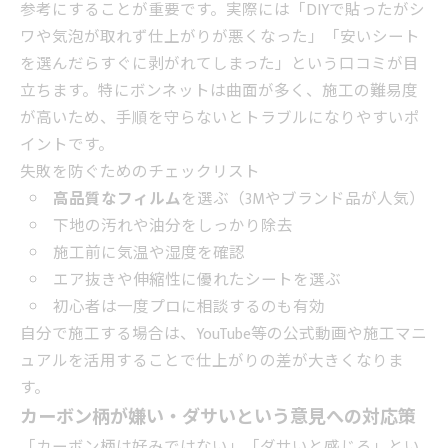
参考にすることが重要です。実際には「DIYで貼ったがシ
ワや気泡が取れず仕上がりが悪くなった」「安いシート
を選んだらすぐに剥がれてしまった」という口コミが目
立ちます。特にボンネットは曲面が多く、施工の難易度
が高いため、手順を守らないとトラブルになりやすいポ
イントです。
失敗を防ぐためのチェックリスト
高品質なフィルム
を選ぶ（3Mやブランド品が人気）
下地の汚れや油分をしっかり除去
施工前に気温や湿度を確認
エア抜きや伸縮性に優れたシートを選ぶ
初心者は一度プロに相談するのも有効
自分で施工する場合は、YouTube等の公式動画や施工マニ
ュアルを活用することで仕上がりの差が大きくなりま
す。
カーボン柄が嫌い・ダサいという意見への対応策
「カーボン柄は好みではない」「ダサいと感じる」とい