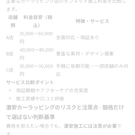
主要なカーラッピング店のボンネット施工料金を比較し
ます。
店舗
料金目安（税
特徴・サービス
例
込）
35,000～60,000
A店
全国対応・保証あり
円
40,000～80,000
B店
豊富な素材・デザイン提案
円
30,000～50,000
手軽に依頼可能・一部店舗のみ対
C店
円
応
サービス比較ポイント
保証期間やアフターケアの充実度
施工実績や口コミ評価
激安カーラッピングのリスクと注意点 - 価格だけ
で選ばない判断基準
費用を抑えたい場合でも、
激安施工には注意が必要
で
す。