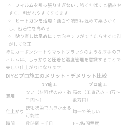
フィルムを引っ張りすぎない
：強く伸ばすと縮みや
すく、剥がれやすくなります
ヒートガンを活用
：曲面や端部は温めて柔らかく
し、密着性を高める
貼り直しは早めに
：気泡やシワができたらすぐに剥
がして修正
特にカーボンシートやマットブラックのような厚手のフ
ィルムは、
しっかりと圧着と温度管理を意識
することで
美しい仕上がりになります。
DIYとプロ施工のメリット・デメリット比較
DIY施工
プロ施工
安い（材料代のみ・数
高め（工賃込み・1万～
費用
千円～）
数万円）
技術次第でムラが出る
仕上がり
均一で美しい
可能性
時間
数時間～半日
1～2時間程度