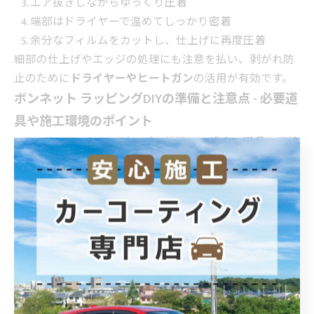
エア抜きしながらゆっくり圧着
端部はドライヤーで温めてしっかり密着
余分なフィルムをカットし、仕上げに再度圧着
細部の仕上げやエッジの処理にも注意を払い、剥がれ防
止のために
ドライヤーやヒートガン
の活用が有効です。
ボンネット ラッピングDIYの準備と注意点 - 必要道
具や施工環境のポイント
DIYでボンネットラッピングに挑戦する場合、
道具と環境
の準備が成功のカギです。必要な道具は以下の通りで
す。
ラッピングフィルム（カーボンシートやプロテクシ
ョンフィルムなど）
スキージー（エア抜き用ヘラ）
カッター
ドライヤーまたはヒートガン
マスキングテープ
専用クリーナー