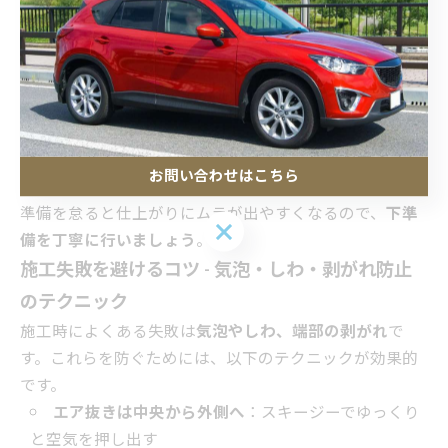
注意点
直射日光や風の強い屋外は避け、埃の少ない屋内で
行う
気温は15～25℃程度が理想。気温が低すぎるとフィ
ルムが硬くなり施工しにくくなります
フィルムを貼る前に必ず仮置きし、位置やサイズを
お問い合わせはこちら
確認する
準備を怠ると仕上がりにムラが出やすくなるので、
下準
お問い合わせはこちら
備を丁寧に行いましょう
。
施工失敗を避けるコツ - 気泡・しわ・剥がれ防止
のテクニック
施工時によくある失敗は
気泡やしわ、端部の剥がれ
で
す。これらを防ぐためには、以下のテクニックが効果的
です。
エア抜きは中央から外側へ
：スキージーでゆっくり
と空気を押し出す