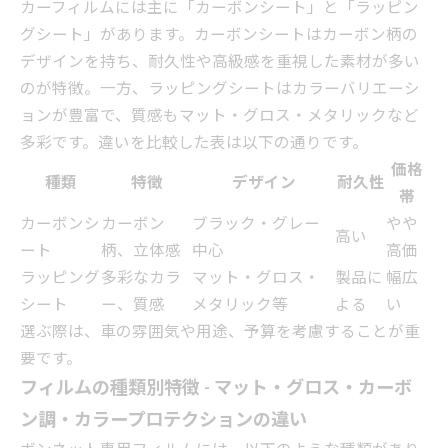
カーフィルムには主に「カーボンシート」と「ラッピン
グシート」があります。カーボンシートはカーボン柄の
デザインを持ち、耐久性や高級感を重視した素材が多い
のが特徴。一方、ラッピングシートはカラーバリエーシ
ョンが豊富で、質感もマット・グロス・メタリックなど
多彩です。違いを比較した表は以下の通りです。
価格
種類
特徴
デザイン
耐久性
帯
カーボンシ
カーボン
ブラック・グレー
やや
高い
ート
柄、立体感
中心
高価
ラッピング
多彩なカラ
マット・グロス・
製品に
幅広
シート
ー、質感
メタリック等
よる
い
選ぶ際は、車の雰囲気や用途、予算を考慮することが重
要です。
フィルムの種類別特徴 - マット・グロス・カーボ
ン調・カラープロテクションの違い