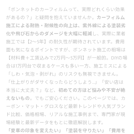
「ボンネットのカーフィルムって、実際どれくらい効果
があるの？」と疑問を抱えていませんか。
カーフィルム
施工による耐熱・耐候性の向上は、紫外線による塗装劣
化や飛び石からのダメージを大幅に軽減
し、実際に業者
施工では【2～5年】の耐久性が期待されています。費用
面も気になるポイントですが、ボンネット施工の相場は
【材料費＋工賃込みで2万円～5万円】が一般的。DIYの場
合は1万円台で収まるケースも多い一方、施工ミスによる
「しわ・気泡・剥がれ」のリスクも無視できません。
「仕上がりがダサくなったらどうしよう…」「安い店は
本当に大丈夫？」など、
初めての方ほど悩みや不安が絶
えないもの
。でもご安心ください。このページでは、カ
ーボン・マット・グロスなど最新トレンドや人気ブラン
ド比較、価格相場、リアルな施工事例まで、専門家が現
場経験と最新データをもとに徹底解説します。
「愛車の印象を変えたい」「塗装を守りたい」「費用を