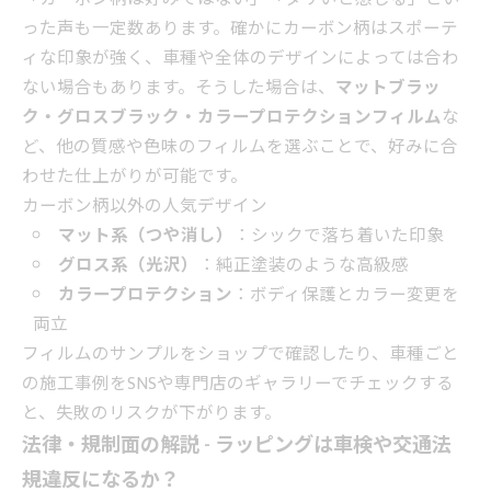
った声も一定数あります。確かにカーボン柄はスポーテ
ィな印象が強く、車種や全体のデザインによっては合わ
ない場合もあります。そうした場合は、
マットブラッ
ク・グロスブラック・カラープロテクションフィルム
な
ど、他の質感や色味のフィルムを選ぶことで、好みに合
わせた仕上がりが可能です。
カーボン柄以外の人気デザイン
マット系（つや消し）
：シックで落ち着いた印象
グロス系（光沢）
：純正塗装のような高級感
カラープロテクション
：ボディ保護とカラー変更を
両立
フィルムのサンプルをショップで確認したり、車種ごと
の施工事例をSNSや専門店のギャラリーでチェックする
と、失敗のリスクが下がります。
法律・規制面の解説 - ラッピングは車検や交通法
規違反になるか？