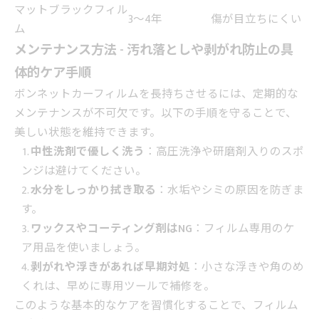
マットブラックフィル
3〜4年
傷が目立ちにくい
ム
メンテナンス方法 - 汚れ落としや剥がれ防止の具
体的ケア手順
ボンネットカーフィルムを長持ちさせるには、定期的な
メンテナンスが不可欠です。以下の手順を守ることで、
美しい状態を維持できます。
中性洗剤で優しく洗う
：高圧洗浄や研磨剤入りのスポ
ンジは避けてください。
水分をしっかり拭き取る
：水垢やシミの原因を防ぎま
す。
ワックスやコーティング剤はNG
：フィルム専用のケ
ア用品を使いましょう。
剥がれや浮きがあれば早期対処
：小さな浮きや角のめ
くれは、早めに専用ツールで補修を。
このような基本的なケアを習慣化することで、フィルム