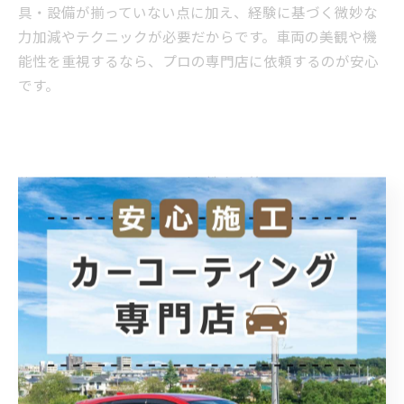
具・設備が揃っていない点に加え、経験に基づく微妙な
力加減やテクニックが必要だからです。車両の美観や機
能性を重視するなら、プロの専門店に依頼するのが安心
です。
施工後のメンテナンスと耐久性向上策
カーフィルムの耐久性を高めるためには、日常のメンテ
ナンスが重要です。施工後1週間は窓の開閉を控え、フィ
ルムが完全に密着するまで待ちます。洗車時はやわらか
いクロスで優しく拭き取り、強い洗剤や研磨剤は避けて
ください。定期的にガラス面を点検し、剥がれや浮きが
あれば早めに専門店へ相談しましょう。
耐久性を維持するポイント:
施工後1週間は窓の開閉を控える
洗車時は中性洗剤と柔らかいクロスを使用