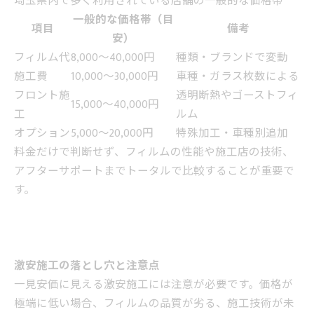
埼玉県内で多く利用されている店舗の一般的な価格帯
一般的な価格帯（目
項目
備考
安）
フィルム代
8,000～40,000円
種類・ブランドで変動
施工費
10,000～30,000円
車種・ガラス枚数による
フロント施
透明断熱やゴーストフィ
15,000～40,000円
工
ルム
オプション
5,000～20,000円
特殊加工・車種別追加
料金だけで判断せず、フィルムの性能や施工店の技術、
アフターサポートまでトータルで比較することが重要で
す。
激安施工の落とし穴と注意点
一見安価に見える激安施工には注意が必要です。価格が
極端に低い場合、フィルムの品質が劣る、施工技術が未