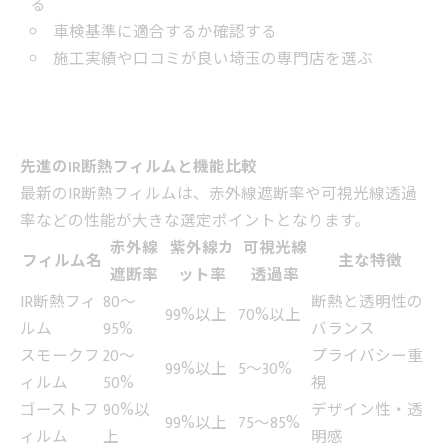
る
車検基準に適合するか確認する
施工実績や口コミが良い埼玉の専門店を選ぶ
先進のIR断熱フィルムと機能比較
最新のIR断熱フィルムは、赤外線遮断率や可視光線透過
率などの性能が大きな選定ポイントとなります。
赤外線
紫外線カ
可視光線
フィルム名
主な特徴
遮断率
ット率
透過率
IR断熱フィ
80～
断熱と透明性の
99%以上
70%以上
ルム
95%
バランス
スモークフ
20～
プライバシー重
99%以上
5～30%
ィルム
50%
視
ゴーストフ
90%以
デザイン性・透
99%以上
75～85%
ィルム
上
明感