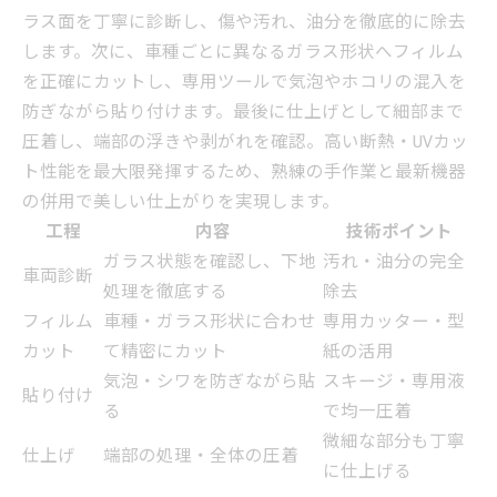
ラス面を丁寧に診断し、傷や汚れ、油分を徹底的に除去
します。次に、車種ごとに異なるガラス形状へフィルム
を正確にカットし、専用ツールで気泡やホコリの混入を
防ぎながら貼り付けます。最後に仕上げとして細部まで
圧着し、端部の浮きや剥がれを確認。高い断熱・UVカッ
ト性能を最大限発揮するため、熟練の手作業と最新機器
の併用で美しい仕上がりを実現します。
工程
内容
技術ポイント
ガラス状態を確認し、下地
汚れ・油分の完全
車両診断
処理を徹底する
除去
フィルム
車種・ガラス形状に合わせ
専用カッター・型
カット
て精密にカット
紙の活用
気泡・シワを防ぎながら貼
スキージ・専用液
貼り付け
る
で均一圧着
微細な部分も丁寧
仕上げ
端部の処理・全体の圧着
に仕上げる