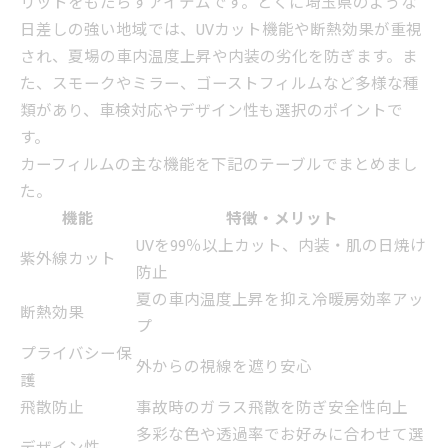
リットをもたらすアイテムです。とくに埼玉県のような
日差しの強い地域では、UVカット機能や断熱効果が重視
され、夏場の車内温度上昇や内装の劣化を防ぎます。ま
た、スモークやミラー、ゴーストフィルムなど多様な種
類があり、車検対応やデザイン性も選択のポイントで
す。
カーフィルムの主な機能を下記のテーブルでまとめまし
た。
機能
特徴・メリット
UVを99％以上カット、内装・肌の日焼け
紫外線カット
防止
夏の車内温度上昇を抑え冷暖房効率アッ
断熱効果
プ
プライバシー保
外からの視線を遮り安心
護
飛散防止
事故時のガラス飛散を防ぎ安全性向上
多彩な色や透過率でお好みに合わせて選