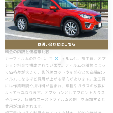
気になる点はすぐに専門店へ相談
埼玉県内のカーフィルム専門店では、アフターケアや無
料点検を実施している店舗も多く、車内環境やフィルム
の美観を長期間保つためのサポートが充実しています。
カーフィルムの料金相場と費用対効果の見極め方
お問い合わせはこちら
料金の内訳と価格帯比較
お問い合わせはこちら
カーフィルムの料金は、主にフィルム代、施工費、オプ
ション料金で構成されています。フィルムの種類によっ
て価格差が大きく、紫外線カットや断熱などの高機能フ
ィルムになるほど費用が上がる傾向があります。施工費
には作業時間や技術料が含まれ、車種やガラスの枚数に
よっても異なります。オプションとしてフロントガラス
やルーフ、特殊なゴーストフィルムの施工を追加すると
費用が加算されます。