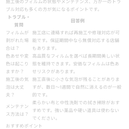
施工後のフィルムの状態やメンテナンス、万が一のトラ
ブル対応も多くの方が気になるポイントです。
トラブル・
回答例
質問
フィルムが
施工店に連絡すれば再施工や修理対応が可
剥がれた場
能です。保証期間中なら無償対応する店舗
合は？
もあります。
色あせや変
高品質なフィルムを選べば長期間美しい状
色は起こり
態を維持できます。安価なフィルムは色あ
ますか？
せリスクがあります。
施工後の気
施工直後に小さな気泡が残ることがありま
泡は大丈
すが、数日〜1週間で自然に消えるのが一般
夫？
的です。
柔らかい布と中性洗剤での拭き掃除がおす
メンテナン
すめです。強い薬品や硬い道具は使わない
ス方法は？
でください。
おすすめポイント