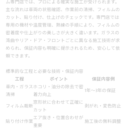
ム専門店では、プロによる確実な施工が受けられます。
主な流れは車両の状態確認、作業前の清掃、フィルムの
カット、貼り付け、仕上げのチェックです。専門店では
専用の機材や温度管理、熟練の手順により、フィルムの
密着度や仕上がりの美しさが大きく違います。ガラスの
湾曲やリア・ドア・フロントごとに異なる施工技術が求
められ、保証内容も明確に提示されるため、安心して依
頼できます。
標準的な工程と必要な技術・保証内容
工程
ポイント
保証内容例
車内・ガラス
ホコリ・油分の除去で密
1年～3年の保証
清掃
着力向上
窓形状に合わせて正確に
フィルム裁断
剥がれ・変色防止
カット
エア抜き・位置合わせが
貼り付け作業
施工後の無料調整
重要