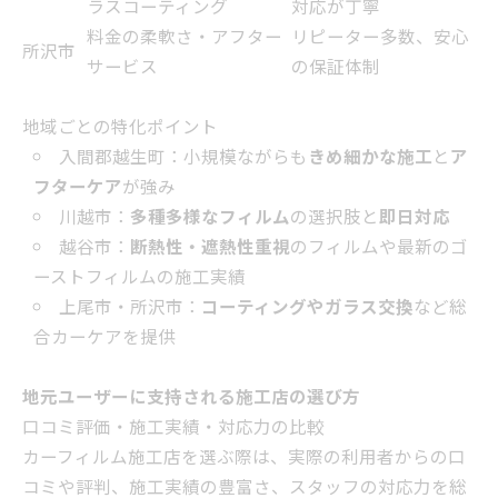
ラスコーティング
対応が丁寧
料金の柔軟さ・アフター
リピーター多数、安心
所沢市
サービス
の保証体制
地域ごとの特化ポイント
入間郡越生町：小規模ながらも
きめ細かな施工
と
ア
フターケア
が強み
川越市：
多種多様なフィルム
の選択肢と
即日対応
越谷市：
断熱性・遮熱性重視
のフィルムや最新のゴ
ーストフィルムの施工実績
上尾市・所沢市：
コーティングやガラス交換
など総
合カーケアを提供
地元ユーザーに支持される施工店の選び方
口コミ評価・施工実績・対応力の比較
カーフィルム施工店を選ぶ際は、実際の利用者からの口
コミや評判、施工実績の豊富さ、スタッフの対応力を総