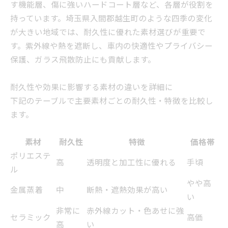
す機能層、傷に強いハードコート層など、各層が役割を
持っています。埼玉県入間郡越生町のような四季の変化
が大きい地域では、耐久性に優れた素材選びが重要で
す。紫外線や熱を遮断し、車内の快適性やプライバシー
保護、ガラス飛散防止にも貢献します。
耐久性や効果に影響する素材の違いを詳細に
下記のテーブルで主要素材ごとの耐久性・特徴を比較し
ます。
素材
耐久性
特徴
価格帯
ポリエステ
高
透明度と加工性に優れる
手頃
ル
やや高
金属蒸着
中
断熱・遮熱効果が高い
い
非常に
赤外線カット・色あせに強
セラミック
高価
高
い