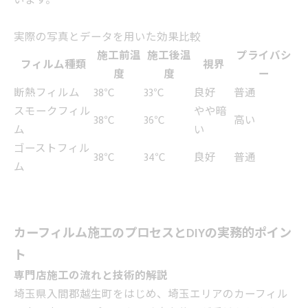
います。
実際の写真とデータを用いた効果比較
施工前温
施工後温
プライバシ
フィルム種類
視界
度
度
ー
断熱フィルム
38℃
33℃
良好
普通
スモークフィル
やや暗
38℃
36℃
高い
ム
い
ゴーストフィル
38℃
34℃
良好
普通
ム
カーフィルム施工のプロセスとDIYの実務的ポイン
ト
専門店施工の流れと技術的解説
埼玉県入間郡越生町をはじめ、埼玉エリアのカーフィル