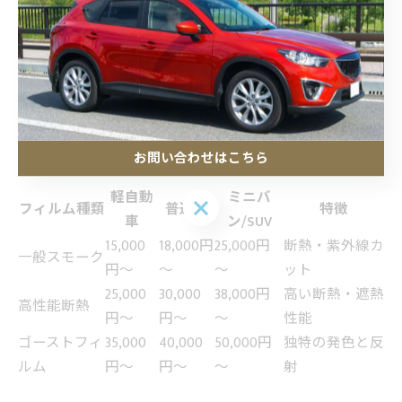
分析
フィルムの種類別・車種別価格相場の実態
カーフィルムの選択肢は多様で、フィルムの種類や車種
によって料金が大きく異なります。特に埼玉県入間郡越
生町周辺では、専門店や量販店が多く、価格競争が活発
です。主要なフィルムの種類と車種別価格の目安を以下
の表にまとめます。
お問い合わせはこちら
軽自動
ミニバ
お問い合わせはこちら
フィルム種類
普通車
特徴
車
ン/SUV
15,000
18,000円
25,000円
断熱・紫外線カ
一般スモーク
円～
～
～
ット
25,000
30,000
38,000円
高い断熱・遮熱
高性能断熱
円～
円～
～
性能
ゴーストフィ
35,000
40,000
50,000円
独特の発色と反
ルム
円～
円～
～
射