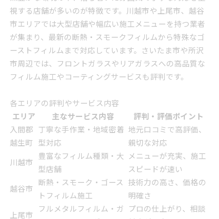
視する店舗が多いのが特徴です。川越市や上尾市、越谷
市エリアでは大型店舗や幅広い施工メニューを持つ業者
が集まり、最新の断熱・スモークフィルムから特殊なゴ
ーストフィルムまで対応しています。さいたま市や所沢
市周辺では、フロントガラスやリアガラスへの高品質な
フィルム施工やコーティングサービスも評判です。
各エリアの評判やサービス内容
エリア
主なサービス内容
評判・評価ポイント
入間郡
丁寧な手作業・地域密着
地元口コミで高評価、
越生町
型対応
親切な対応
豊富なフィルム種類・大
メニューが充実、施工
川越市
型店舗
スピードが速い
断熱・スモーク・ゴース
技術力の高さ、価格の
越谷市
トフィルム施工
明確さ
フルメタルフィルム・ガ
プロの仕上がり、相談
上尾市