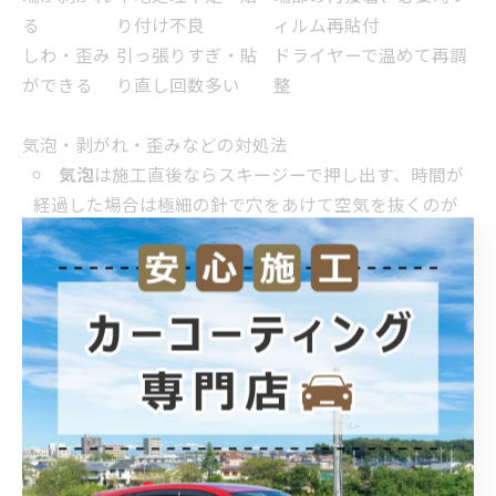
る
り付け不良
ィルム再貼付
しわ・歪み
引っ張りすぎ・貼
ドライヤーで温めて再調
ができる
り直し回数多い
整
気泡・剥がれ・歪みなどの対処法
気泡
は施工直後ならスキージーで押し出す、時間が
経過した場合は極細の針で穴をあけて空気を抜くのが
有効です。
剥がれ
が発生したら、剥がれ箇所を軽く温めて押し
直し、粘着力が弱ければ部分的な再施工が必要です。
歪みやしわ
は、フィルムを軽く温めてから優しく伸
ばしながら貼り直すと目立たなくなります。
カーフィルムの価格体系とコストパフォーマンス