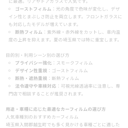
に最適。リアやドアガラスで人気です。
ゴーストフィルム
：光の角度で色味が変化し、デザ
イン性とまぶしさ防止を両立します。フロントガラスに
も対応したモデルが増えています。
断熱フィルム
：紫外線・赤外線をカットし、車内温
度の上昇を抑えます。夏の埼玉県では特に重宝します。
目的別・利用シーン別の選び方
プライバシー強化
：スモークフィルム
デザイン性重視
：ゴーストフィルム
断熱・遮熱重視
：断熱フィルム
法令遵守や車検対応
：可視光線透過率に注意し、専
門店で相談することが推奨されます。
用途・車種に応じた最適なカーフィルムの選び方
人気車種別のおすすめカーフィルム
埼玉県入間郡越生町でも多く見かける車種ごとに適した