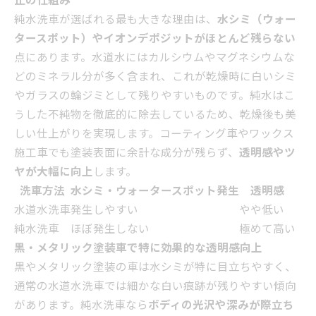
止の仕組み
純水洗車が選ばれる最も大きな理由は、
水シミ（ウォー
タースポット）やイオンデポジットがほとんど残らない
点にあります。水道水にはカルシウムやマグネシウムな
どのミネラル分が多く含まれ、これが乾燥時に白いシミ
やガラスの輪ジミとして残りやすいものです。純水はこ
うした不純物を徹底的に除去しているため、乾燥後も美
しい仕上がりを実現します。コーティング車やワックス
施工車でも塗装表面に余計な成分が残らず、
透明感やツ
ヤが大幅に向上
します。
洗車方法
水シミ・ウォータースポット発生
透明感
水道水洗車
発生しやすい
やや低い
純水洗車
ほぼ発生しない
極めて高い
黒・メタリック塗装車で特に効果的な透明感向上
黒やメタリック塗装の車は水シミが特に目立ちやすく、
通常の水道水洗車では細かな白い痕跡が残りやすい傾向
があります。純水洗車なら
ボディの光沢や深みが際立ち