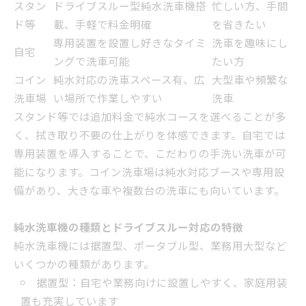
スタン
ドライブスルー型純水洗車機搭
忙しい方、手間
ド等
載、手軽で料金明確
を省きたい
専用装置を設置し好きなタイミ
洗車を趣味にし
自宅
ングで洗車可能
たい方
コイン
純水対応の洗車スペース有、広
大型車や頻繁な
洗車場
い場所で作業しやすい
洗車
スタンド等では追加料金で純水コースを選べることが多
く、拭き取り不要の仕上がりを体感できます。自宅では
専用装置を導入することで、こだわりの手洗い洗車が可
能になります。コイン洗車場は純水対応ブースや専用設
備があり、大きな車や複数台の洗車にも向いています。
純水洗車機の種類とドライブスルー対応の特徴
純水洗車機には据置型、ポータブル型、業務用大型など
いくつかの種類があります。
据置型：自宅や業務向けに設置しやすく、家庭用装
置も充実しています