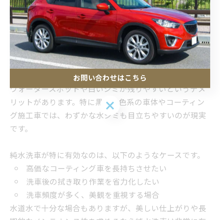
が推奨されます。純水の品質を維持するには、メーカー
推奨のメンテナンス周期を守ることが大切です。
水道水で十分？純水不要論の誤解と限界ケース
「水道水でも洗車は十分」と考える方もいますが、地域
や車の状態によっては純水洗車の必要性が高まります。
水道水にはミネラルや不純物が含まれており、乾燥時に
お問い合わせはこちら
ウォータースポットや白いシミが残りやすいというデメ
リットがあります。特に黒や濃色系の車体やコーティン
お問い合わせはこちら
グ施工車では、わずかな水ジミも目立ちやすいのが現実
です。
純水洗車が特に有効なのは、以下のようなケースです。
高価なコーティング車を長持ちさせたい
洗車後の拭き取り作業を省力化したい
洗車頻度が多く、美観を重視する場合
水道水で十分な場合もありますが、美しい仕上がりや長