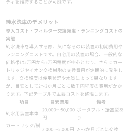
ティを維持することが可能です。
純水洗車のデメリット
導入コスト・フィルター交換頻度・ランニングコストの
実態
純水洗車を導入する際、気になるのは装置の初期費用や
ランニングコストです。自宅用の装置の場合、一般的な
価格帯は2万円から5万円程度が中心となり、さらにカー
トリッジやイオン交換樹脂の交換費用が定期的に発生し
ます。交換頻度は使用状況や水質によって異なります
が、目安として2～3か月ごとに数千円程度の費用がかか
ります。下記テーブルで主要コストを整理します。
項目
目安費用
備考
20,000～50,000
ポータブル・据置型あ
純水用装置本体
円
り
カートリッジ/樹
2,000～5,000円
2～3か月ごとに交換