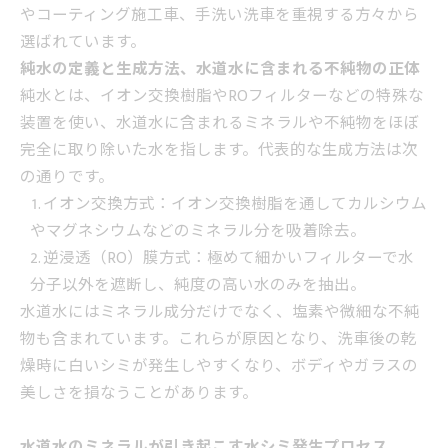
やコーティング施工車、手洗い洗車を重視する方々から
選ばれています。
純水の定義と生成方法、水道水に含まれる不純物の正体
純水とは、イオン交換樹脂やROフィルターなどの特殊な
装置を使い、水道水に含まれるミネラルや不純物をほぼ
完全に取り除いた水を指します。代表的な生成方法は次
の通りです。
イオン交換方式：イオン交換樹脂を通してカルシウム
やマグネシウムなどのミネラル分を吸着除去。
逆浸透（RO）膜方式：極めて細かいフィルターで水
分子以外を遮断し、純度の高い水のみを抽出。
水道水にはミネラル成分だけでなく、塩素や微細な不純
物も含まれています。これらが原因となり、洗車後の乾
燥時に白いシミが発生しやすくなり、ボディやガラスの
美しさを損なうことがあります。
水道水のミネラルが引き起こす水シミ発生プロセス