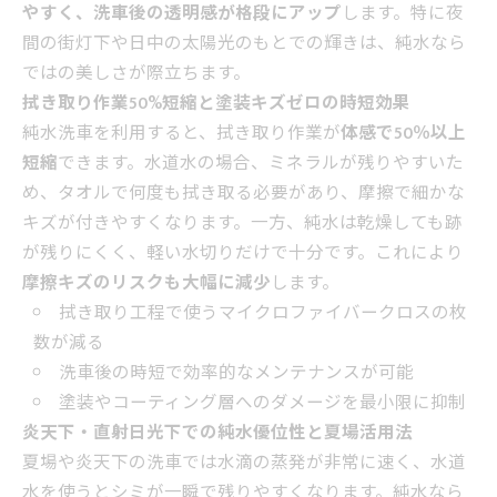
やすく、洗車後の透明感が格段にアップ
します。特に夜
間の街灯下や日中の太陽光のもとでの輝きは、純水なら
ではの美しさが際立ちます。
拭き取り作業50%短縮と塗装キズゼロの時短効果
純水洗車を利用すると、拭き取り作業が
体感で50％以上
短縮
できます。水道水の場合、ミネラルが残りやすいた
め、タオルで何度も拭き取る必要があり、摩擦で細かな
キズが付きやすくなります。一方、純水は乾燥しても跡
が残りにくく、軽い水切りだけで十分です。これにより
摩擦キズのリスクも大幅に減少
します。
拭き取り工程で使うマイクロファイバークロスの枚
数が減る
洗車後の時短で効率的なメンテナンスが可能
塗装やコーティング層へのダメージを最小限に抑制
炎天下・直射日光下での純水優位性と夏場活用法
夏場や炎天下の洗車では水滴の蒸発が非常に速く、水道
水を使うとシミが一瞬で残りやすくなります。純水なら