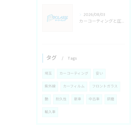
2026/08/03
カーコーティングと圧力の関係を知り埼玉県川口市で失敗しない施工店選びガイド
タグ
Tags
埼玉
カーコーティング
安い
紫外線
カーフィルム
フロントガラス
艶
耐久性
新車
中古車
研磨
輸入車