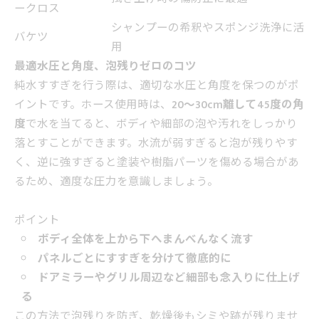
ークロス
シャンプーの希釈やスポンジ洗浄に活
バケツ
用
最適水圧と角度、泡残りゼロのコツ
純水すすぎを行う際は、適切な水圧と角度を保つのがポ
イントです。ホース使用時は、
20〜30cm離して45度の角
度
で水を当てると、ボディや細部の泡や汚れをしっかり
落とすことができます。水流が弱すぎると泡が残りやす
く、逆に強すぎると塗装や樹脂パーツを傷める場合があ
るため、適度な圧力を意識しましょう。
ポイント
ボディ全体を上から下へまんべんなく流す
パネルごとにすすぎを分けて徹底的に
ドアミラーやグリル周辺など細部も念入りに仕上げ
る
この方法で泡残りを防ぎ、乾燥後もシミや跡が残りませ