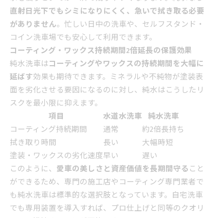
直射日光下でもシミになりにくく、急いで拭き取る必要
がありません
。忙しい日中の洗車や、セルフスタンド・
コイン洗車場でも安心して利用できます。
コーティング・ワックス持続期間2倍延長の保護効果
純水洗車は
コーティングやワックスの持続期間を大幅に
延ばす
効果も期待できます。ミネラルや不純物が塗装表
面を劣化させる要因になるのに対し、純水はこうしたリ
スクを最小限に抑えます。
項目
水道水洗車
純水洗車
コーティング持続期間
通常
約2倍長持ち
拭き取り時間
長い
大幅時短
塗装・ワックスの劣化速度
早い
遅い
このように、
愛車の美しさと資産価値を長期間守る
こと
ができるため、専門の施工店やコーティング専門業者で
も純水洗車は標準的な選択肢となっています。自宅洗車
でも専用装置を導入すれば、プロ仕上げと同等のクオリ