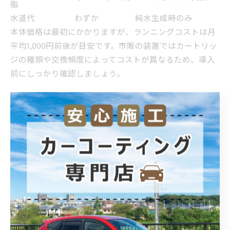
脂
水道代
わずか
純水生成時のみ
本体価格は最初にかかりますが、ランニングコストは月
平均1,000円前後が目安です。市販の装置ではカートリッ
ジの種類や交換頻度によってコストが異なるため、導入
前にしっかり確認しましょう。
純水装置の純度低下リスクと定期メンテナンスの重要性
純水装置は使い続けるうちに樹脂やフィルターが劣化
し、純水の純度が低下することがあります。純度が下が
ると、本来のメリットである水シミや水垢防止効果が弱
まるため、定期的なメンテナンスが不可欠です。
樹脂・カートリッジの劣化サイン
洗車後の水滴が乾いて白い跡が残る
本体のインジケーター警告
使用水量が明らかに増加
このような兆候が見られた場合は、早めに交換すること