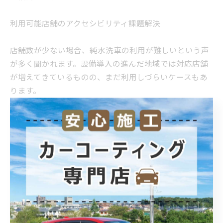
利用可能店舗のアクセシビリティ課題解決
店舗数が少ない場合、純水洗車の利用が難しいという声
が多く聞かれます。設備導入の進んだ地域では対応店舗
が増えてきているものの、まだ利用しづらいケースもあ
ります。
現実的な対策としては、以下の方法が挙げられます。
スマートフォンで「純水洗車機 近く」などのキーワ
ードで検索し、最新の店舗情報をチェックする
大手ガソリンスタンドの公式アプリや店舗情報サイ
トを活用して、対応店舗を事前に調べる
自宅での純水洗車を検討する場合は、家庭用の純水
生成装置を導入してランニングコストを抑える