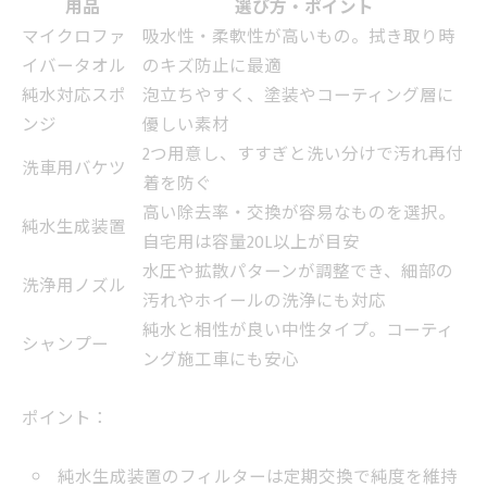
用品
選び方・ポイント
マイクロファ
吸水性・柔軟性が高いもの。拭き取り時
イバータオル
のキズ防止に最適
純水対応スポ
泡立ちやすく、塗装やコーティング層に
ンジ
優しい素材
2つ用意し、すすぎと洗い分けで汚れ再付
洗車用バケツ
着を防ぐ
高い除去率・交換が容易なものを選択。
純水生成装置
自宅用は容量20L以上が目安
水圧や拡散パターンが調整でき、細部の
洗浄用ノズル
汚れやホイールの洗浄にも対応
純水と相性が良い中性タイプ。コーティ
シャンプー
ング施工車にも安心
ポイント：
純水生成装置のフィルターは定期交換で純度を維持