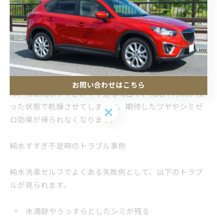
こうした工夫により、利用可能な店舗の少なさによる不
便さを軽減できます。
手順ミスによる失敗パターンと回避法
純水洗車セルフは「拭き取り不要」と言われることもあ
りますが、手順を誤ると本来のメリットが活かせませ
お問い合わせはこちら
ん。特に純水すすぎが不十分な場合や、洗剤や汚れが残
った状態で乾燥させてしまうと、期待したツヤやシミゼ
お問い合わせはこちら
ロ効果が得られなくなります。
純水すすぎ不足時のトラブル事例
純水洗車セルフでよくある失敗例として、以下のトラブ
ルが見られます。
水滴跡やうっすらとしたシミが残る