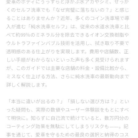
愛車のボディにうっすらと浮かぶ水アカやシミ、せっか
くのセルフ洗車でも「なぜ完璧に落ちないの？」と感じ
ることはありませんか？近年、多くのコイン洗車場で導
入が進む「純水洗車セルフ」は、従来の水道水洗車と比
べて約99％のミネラル分を除去できるイオン交換樹脂や
ウルトラファインバブル技術を活用し、拭き取り不要で
透明感のある仕上がりを実現します。費用や店舗数、正
しい手順がわからないといった声も多く見受けられます
が、このガイドでは主要な店舗の料金・設備比較から、
ミスなく仕上げる方法、さらに純水洗車の最新動向まで
詳しく解説します。
「本当に違いが出るの？」「損しない選び方は？」とい
った疑問も、実際の数値やユーザー体験談をもとにすべ
て明快に。知らずに自己流で続けていると、数万円分の
コーティング効果を無駄にしてしまうリスクも——。記
事を通じて、愛車を守るための最良の選択と納得のコス