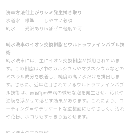
洗車方法
仕上がり
シミ発生
拭き取り
水道水
標準
しやすい
必須
純水
光沢あり
ほぼゼロ
軽度で可
純水洗車のイオン交換樹脂とウルトラファインバブル技
術
純水洗車には、主にイオン交換樹脂が採用されていま
す。この樹脂は水中のカルシウムやマグネシウムなどの
ミネラル成分を吸着し、純度の高い水だけを排出しま
す。さらに、近年注目されているウルトラファインバブ
ル技術は、直径1μm未満の微細な泡を発生させ、汚れや
油膜を浮かせて落とす効果があります。これにより、コ
ーティング車やデリケートな塗装面にもやさしく、汚れ
や花粉、ホコリもすっきり落とせます。