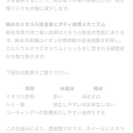
スを選択することで、拭き取り作業が簡略化され、拭き
傷リスクも大幅に減少します。
純水のミネラル除去率とボディ保護メカニズム
純水洗車が持つ高い効果はミネラル除去の性能にありま
す。純水洗車機はイオン交換樹脂や逆浸透膜を利用し、
カルシウムやマグネシウムといった水に含まれる硬度成
分を取り除きます。
下記の比較表をご覧ください。
項目
水道水
純水
ミネラル含有
多い
ほぼゼロ
シミ・跡
発生しやすい
ほぼ発生しない
コーティングへの影響
劣化しやすい
長持ちする
この仕組みにより、塗装面やガラス、ホイールにミネラ