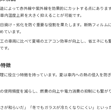
断熱フィルムで電気代や燃料費の節約を実現
造によって赤外線や紫外線を効果的にカットする点にありま
夏冬の温度対策に役立つ断熱フィルム
車内温度上昇を大きく抑えることが可能です。
カーフィルムが夏の暑さ・冬の寒さを抑える理由
日焼け・劣化を防ぐ重要な役割を果たします。断熱フィルム
遮熱フィルムと断熱フィルムの違いと効果を解説
めています。
車 断熱フィルムは冬も快適に過ごせるか検証
工の車両に比べて夏場のエアコン効率が向上し、省エネにも
断熱フィルム最強説の真偽と実際の効果を紹介
です。
カーフィルムでオールシーズン快適を実現する秘訣
自分でできるカーフィルム断熱施工法
の特徴
車 断熱フィルム自分で貼る時の基本手順と注意点
理に役立つ特徴を持っています。夏は車内への熱の侵入を防
DIYでカーフィルム施工を成功させるコツを解説
カーフィルム施工時に必要な道具と準備のポイント
の使用頻度を減らし、燃費の向上や電力消費の抑制にも繋が
断熱効果を最大限に引き出す貼り方のコツ
車 断熱フィルムおすすめのDIY施工方法とは
さが和らいだ」「冬でもガラスが冷たくなりにくい」といっ
断熱フィルムが車内環境を守る秘訣