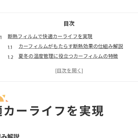
目次
断熱フィルムで快適カーライフを実現
カーフィルムがもたらす断熱効果の仕組み解説
夏冬の温度管理に役立つカーフィルムの特徴
断熱フィルムは効果なしとの違いを検証する
カーフィルムで快適車内環境を手に入れる方法
カーフィルムのプライバシー・内装保護効果に注目
カーフィルムの断熱効果と省エネ術
カーフィルムでエアコン効率と燃費を向上させる
適カーライフを実現
断熱フィルムの省エネ効果と経済的なメリット
車 断熱フィルムの比較でわかる選び方のコツ
カーフィルムで夏冬のエネルギー消費を抑える
組み解説