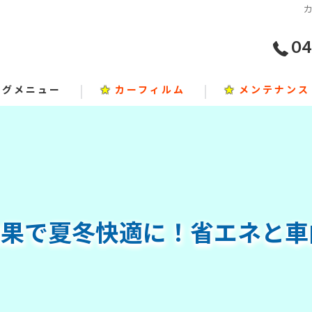
04
ングメニュー
★
カーフィルム
★
メンテナンス
効果で夏冬快適に！省エネと車