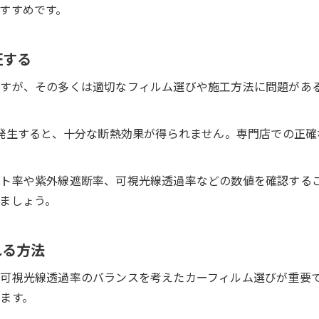
すすめです。
カーフィルムで車内の日焼けや劣化を防ぐ方法
断熱フィルムがプライバシー保護に役立つ理由
証する
カーフィルムで愛車のインテリアを長持ちさせるコツ
断熱フィルム車内温度の安定と快適性の関係
すが、その多くは適切なフィルム選びや施工方法に問題があ
車 断熱フィルムでガラス飛散防止効果もプラス
カーフィルム選びで失敗しないコツ
が発生すると、十分な断熱効果が得られません。専門店での正
カーフィルム断熱比較で見るおすすめ選び方
車 断熱フィルム値段と性能のバランスを考える
ト率や紫外線遮断率、可視光線透過率などの数値を確認する
お問い合わせはこちら
お問い合わせはこちら
断熱フィルム車のタイプ別で選ぶポイント
ましょう。
カーフィルムの効果を最大化する選択基準とは
断熱フィルム最強を目指すための見極め方
れる方法
可視光線透過率のバランスを考えたカーフィルム選びが重要
ます。