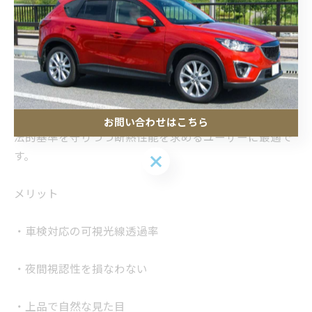
ノ構造の多層膜により構成されており、IRカット性能と
UVカット性能の両立が可能です。近年では、IKCやシルフ
ィードなどのメーカーが高性能かつ車検対応の透明断熱
フィルムを数多く提供しています。
用途としては、見た目を変えたくないユーザーや、ビジ
ネス用途の車両、公共車両などに多く採用されており、
お問い合わせはこちら
法的基準を守りつつ断熱性能を求めるユーザーに最適で
す。
お問い合わせはこちら
メリット
・車検対応の可視光線透過率
・夜間視認性を損なわない
・上品で自然な見た目