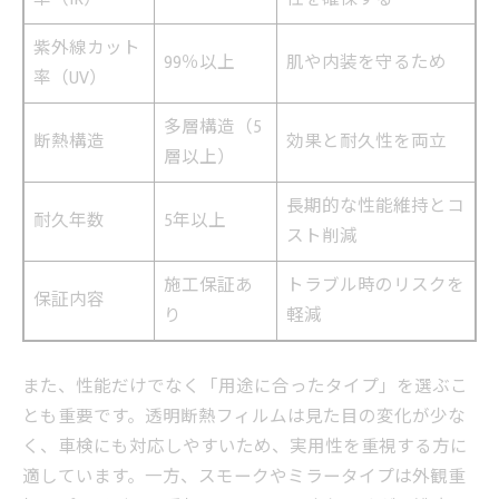
紫外線カット
99％以上
肌や内装を守るため
率（UV）
多層構造（5
断熱構造
効果と耐久性を両立
層以上）
長期的な性能維持とコ
耐久年数
5年以上
スト削減
施工保証あ
トラブル時のリスクを
保証内容
り
軽減
また、性能だけでなく「用途に合ったタイプ」を選ぶこ
とも重要です。透明断熱フィルムは見た目の変化が少な
く、車検にも対応しやすいため、実用性を重視する方に
適しています。一方、スモークやミラータイプは外観重