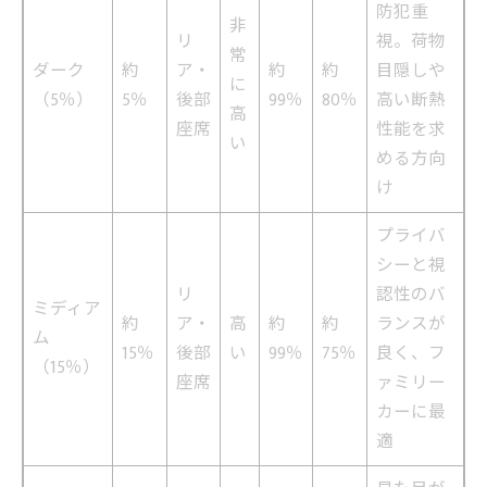
防犯重
非
リ
視。荷物
常
ダーク
約
ア・
約
約
目隠しや
に
（5％）
5％
後部
99％
80％
高い断熱
高
座席
性能を求
い
める方向
け
プライバ
シーと視
リ
認性のバ
ミディア
約
ア・
高
約
約
ランスが
ム
15％
後部
い
99％
75％
良く、フ
（15％）
座席
ァミリー
カーに最
適