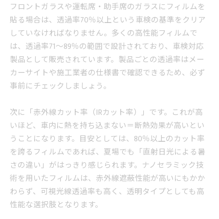
フロントガラスや運転席・助手席のガラスにフィルムを
貼る場合は、透過率70％以上という車検の基準をクリア
していなければなりません。多くの高性能フィルムで
は、透過率71〜89％の範囲で設計されており、車検対応
製品として販売されています。製品ごとの透過率はメー
カーサイトや施工業者の仕様書で確認できるため、必ず
事前にチェックしましょう。
次に「赤外線カット率（IRカット率）」です。これが高
いほど、車内に熱を持ち込まない＝断熱効果が高いとい
うことになります。目安としては、80％以上のカット率
を誇るフィルムであれば、夏場でも「直射日光による暑
さの違い」がはっきり感じられます。ナノセラミック技
術を用いたフィルムは、赤外線遮蔽性能が高いにもかか
わらず、可視光線透過率も高く、透明タイプとしても高
性能な選択肢となります。