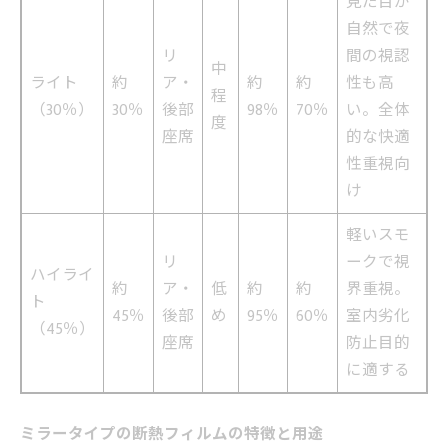
見た目が
自然で夜
リ
間の視認
中
ライト
約
ア・
約
約
性も高
程
（30％）
30％
後部
98％
70％
い。全体
度
座席
的な快適
性重視向
け
軽いスモ
リ
ークで視
ハイライ
約
ア・
低
約
約
界重視。
ト
45％
後部
め
95％
60％
室内劣化
（45％）
座席
防止目的
に適する
ミラータイプの断熱フィルムの特徴と用途