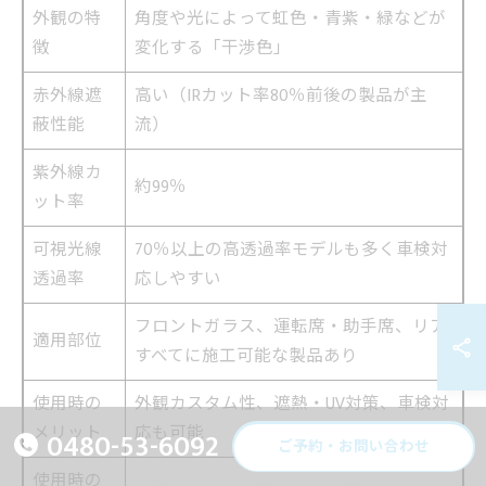
外観の特
角度や光によって虹色・青紫・緑などが
徴
変化する「干渉色」
赤外線遮
高い（IRカット率80％前後の製品が主
蔽性能
流）
紫外線カ
約99％
ット率
可視光線
70％以上の高透過率モデルも多く車検対
透過率
応しやすい
フロントガラス、運転席・助手席、リア
適用部位
すべてに施工可能な製品あり
使用時の
外観カスタム性、遮熱・UV対策、車検対
メリット
応も可能
0480-53-6092
ご予約・お問い合わせ
使用時の