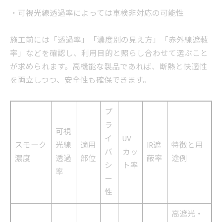
・可視光線透過率によっては車検非対応の可能性
施工前には「透過率」「濃度別の見え方」「赤外線遮蔽
率」などを確認し、利用目的と照らし合わせて選ぶこと
が求められます。高機能な製品であれば、断熱と快適性
を両立しつつ、安全性も確保できます。
プ
ラ
可視
イ
UV
スモーク
光線
適用
IR遮
特徴と用
バ
カッ
濃度
透過
部位
蔽率
途例
シ
ト率
率
ー
性
高遮光・