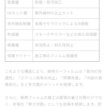
表面層
耐傷・防汚加工
UVカット層
紫外線99％以上カット
赤外線反射層
金属やセラミックによるIR遮蔽
色調層
スモークやミラーなどの見た目調整
接着層
気泡防止・耐久性向上
保護ライナー
施工時のフィルム保護用
このような構造により、断熱カーフィルムは「車内の快
適性」「エアコン効率の向上」「燃費改善」「内装の長
寿命化」など多方面のメリットを発揮します。
さらに、断熱フィルムの施工は夏場の暑さ対策だけでな
く、冬場の「寒さ対策」としても効果を発揮します。窓