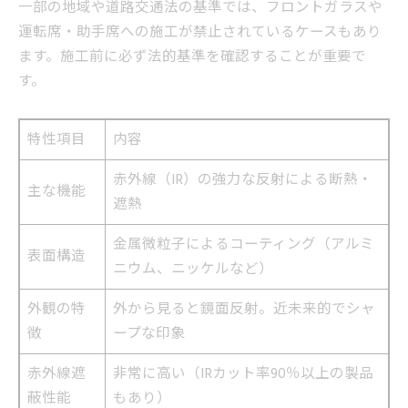
一部の地域や道路交通法の基準では、フロントガラスや
運転席・助手席への施工が禁止されているケースもあり
ます。施工前に必ず法的基準を確認することが重要で
す。
特性項目
内容
赤外線（IR）の強力な反射による断熱・
主な機能
遮熱
金属微粒子によるコーティング（アルミ
表面構造
ニウム、ニッケルなど）
外観の特
外から見ると鏡面反射。近未来的でシャ
徴
ープな印象
赤外線遮
非常に高い（IRカット率90％以上の製品
蔽性能
もあり）