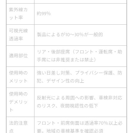
紫外線カ
約99％
ット率
可視光線
製品によるが10〜30％が一般的
透過率
リア・後部座席（フロント・運転席・助
適用部位
手席には非推奨または禁止）
使用時の
強い日差し対策、プライバシー保護、防
メリット
犯、デザイン性の向上
使用時の
反射光による周囲への影響、車検非対応
デメリッ
のリスク、夜間視認性の低下
ト
法的注意
フロント・前席側面は透過率70％以上必
点
要。地域の車検基準を確認必須