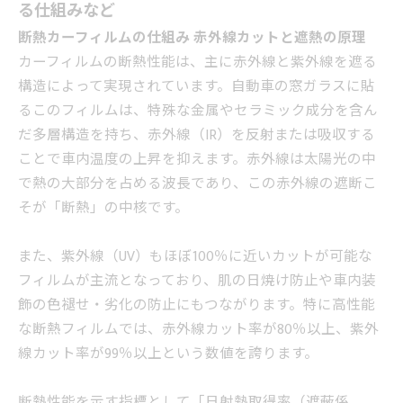
る仕組みなど
断熱カーフィルムの仕組み 赤外線カットと遮熱の原理
カーフィルムの断熱性能は、主に赤外線と紫外線を遮る
構造によって実現されています。自動車の窓ガラスに貼
るこのフィルムは、特殊な金属やセラミック成分を含ん
だ多層構造を持ち、赤外線（IR）を反射または吸収する
ことで車内温度の上昇を抑えます。赤外線は太陽光の中
で熱の大部分を占める波長であり、この赤外線の遮断こ
そが「断熱」の中核です。
また、紫外線（UV）もほぼ100％に近いカットが可能な
フィルムが主流となっており、肌の日焼け防止や車内装
飾の色褪せ・劣化の防止にもつながります。特に高性能
な断熱フィルムでは、赤外線カット率が80％以上、紫外
線カット率が99％以上という数値を誇ります。
断熱性能を示す指標として「日射熱取得率（遮蔽係