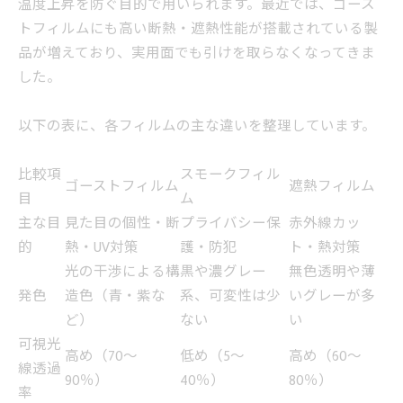
温度上昇を防ぐ目的で用いられます。最近では、ゴース
トフィルムにも高い断熱・遮熱性能が搭載されている製
品が増えており、実用面でも引けを取らなくなってきま
した。
以下の表に、各フィルムの主な違いを整理しています。
比較項
スモークフィル
ゴーストフィルム
遮熱フィルム
目
ム
主な目
見た目の個性・断
プライバシー保
赤外線カッ
的
熱・UV対策
護・防犯
ト・熱対策
光の干渉による構
黒や濃グレー
無色透明や薄
発色
造色（青・紫な
系、可変性は少
いグレーが多
ど）
ない
い
可視光
高め（70～
低め（5～
高め（60～
線透過
90％）
40％）
80％）
率