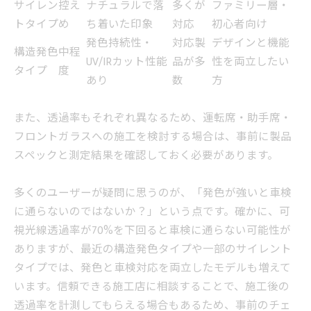
サイレン
控え
ナチュラルで落
多くが
ファミリー層・
トタイプ
め
ち着いた印象
対応
初心者向け
発色持続性・
対応製
デザインと機能
構造発色
中程
UV/IRカット性能
品が多
性を両立したい
タイプ
度
あり
数
方
また、透過率もそれぞれ異なるため、運転席・助手席・
フロントガラスへの施工を検討する場合は、事前に製品
スペックと測定結果を確認しておく必要があります。
多くのユーザーが疑問に思うのが、「発色が強いと車検
に通らないのではないか？」という点です。確かに、可
視光線透過率が70%を下回ると車検に通らない可能性が
ありますが、最近の構造発色タイプや一部のサイレント
タイプでは、発色と車検対応を両立したモデルも増えて
います。信頼できる施工店に相談することで、施工後の
透過率を計測してもらえる場合もあるため、事前のチェ