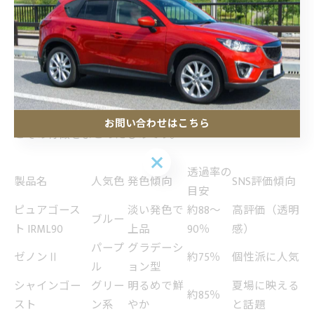
高透過率を保ちながら、淡い青や紫の光沢を演出できる
点が評価されており、特にInstagramでは施工後の車両写
真が数多く投稿されています。青系のカラーは引き続き
高い人気を維持しており、透明感とドレスアップ性を両
立する選択肢として幅広い支持を集めています。
以下の表は、現在人気の高いゴーストフィルムのモデル
お問い合わせはこちら
とその特徴をまとめたものです。
お問い合わせはこちら
透過率の
製品名
人気色
発色傾向
SNS評価傾向
目安
ピュアゴース
淡い発色で
約88〜
高評価（透明
ブルー
ト IRML90
上品
90％
感）
パープ
グラデーシ
ゼノンⅡ
約75％
個性派に人気
ル
ョン型
シャインゴー
グリー
明るめで鮮
夏場に映える
約85％
スト
ン系
やか
と話題