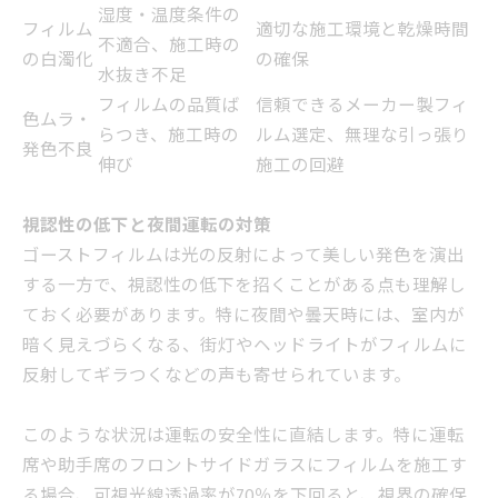
湿度・温度条件の
フィルム
適切な施工環境と乾燥時間
不適合、施工時の
の白濁化
の確保
水抜き不足
フィルムの品質ば
信頼できるメーカー製フィ
色ムラ・
らつき、施工時の
ルム選定、無理な引っ張り
発色不良
伸び
施工の回避
視認性の低下と夜間運転の対策
ゴーストフィルムは光の反射によって美しい発色を演出
する一方で、視認性の低下を招くことがある点も理解し
ておく必要があります。特に夜間や曇天時には、室内が
暗く見えづらくなる、街灯やヘッドライトがフィルムに
反射してギラつくなどの声も寄せられています。
このような状況は運転の安全性に直結します。特に運転
席や助手席のフロントサイドガラスにフィルムを施工す
る場合、可視光線透過率が70％を下回ると、視界の確保