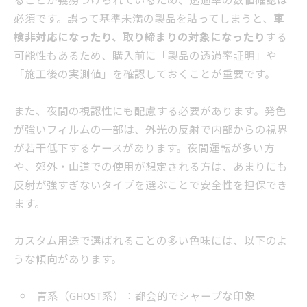
ることが義務づけられているため、透過率の数値確認は
必須です。誤って基準未満の製品を貼ってしまうと、
車
検非対応になったり、取り締まりの対象になったり
する
可能性もあるため、購入前に「製品の透過率証明」や
「施工後の実測値」を確認しておくことが重要です。
また、夜間の視認性にも配慮する必要があります。発色
が強いフィルムの一部は、外光の反射で内部からの視界
が若干低下するケースがあります。夜間運転が多い方
や、郊外・山道での使用が想定される方は、あまりにも
反射が強すぎないタイプを選ぶことで安全性を担保でき
ます。
カスタム用途で選ばれることの多い色味には、以下のよ
うな傾向があります。
青系（GHOST系）：都会的でシャープな印象