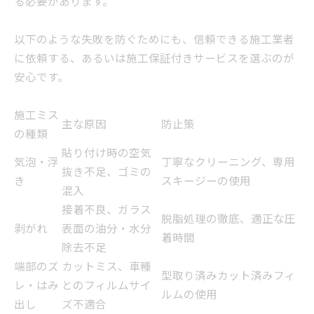
る必要があります。
以下のような失敗を防ぐためにも、信頼できる施工業者
に依頼する、あるいは施工保証付きサービスを選ぶのが
安心です。
施工ミス
主な原因
防止策
の種類
貼り付け時の空気
気泡・浮
丁寧なクリーニング、専用
抜き不足、ゴミの
き
スキージーの使用
混入
接着不良、ガラス
脱脂処理の徹底、適正な圧
剥がれ
表面の油分・水分
着時間
除去不足
端部のズ
カットミス、車種
型取り済みカット済みフィ
レ・はみ
とのフィルムサイ
ルムの使用
出し
ズ不適合