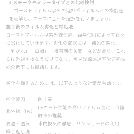
スモークやミラータイプとの比較検討
ゴーストフィルム以外の遮熱系フィルムとの機能差
を理解し、ニーズに合った選択を行いましょう。
施工後のフィルム劣化と対処法
ゴーストフィルムは紫外線や熱、経年使用によって徐々
に劣化していきます。劣化の症状には「発色の鈍化」
「剥がれ」「白濁」「接着剤の黄変」などがあり、これ
らは外観を損なうだけでなく、可視光線透過率や遮熱性
能の低下にも直結します。
劣化を抑えるためには、以下のような対策が有効です。
劣化要因
防止策
UVカット性能の高いフィルム選定、日陰
紫外線（UV）
駐車の推奨
高温・湿気
車内換気の徹底、サンシェードの利用
繰り返し洗