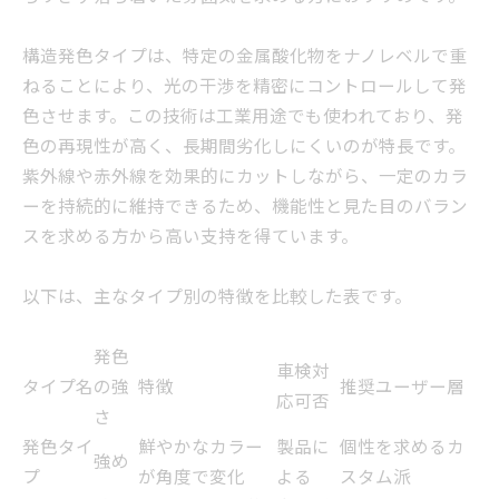
構造発色タイプは、特定の金属酸化物をナノレベルで重
ねることにより、光の干渉を精密にコントロールして発
色させます。この技術は工業用途でも使われており、発
色の再現性が高く、長期間劣化しにくいのが特長です。
紫外線や赤外線を効果的にカットしながら、一定のカラ
ーを持続的に維持できるため、機能性と見た目のバラン
スを求める方から高い支持を得ています。
以下は、主なタイプ別の特徴を比較した表です。
発色
車検対
タイプ名
の強
特徴
推奨ユーザー層
応可否
さ
発色タイ
鮮やかなカラー
製品に
個性を求めるカ
強め
プ
が角度で変化
よる
スタム派