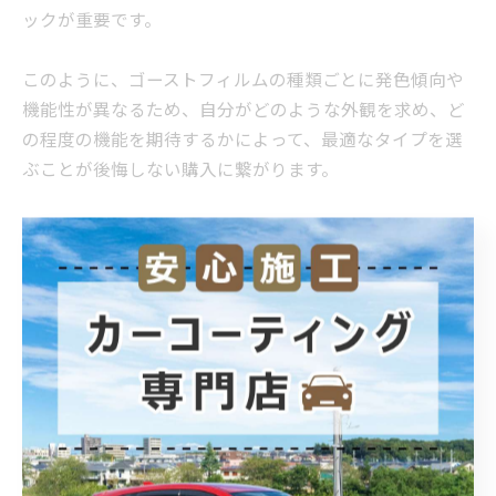
ックが重要です。
このように、ゴーストフィルムの種類ごとに発色傾向や
機能性が異なるため、自分がどのような外観を求め、ど
の程度の機能を期待するかによって、最適なタイプを選
ぶことが後悔しない購入に繋がります。
SNSで話題の新作と人気色
ゴーストフィルム市場では、SNSの普及によりユーザー
の施工写真やレビューが日々アップされており、トレン
ドの把握に大きく役立ちます。現在、特に注目されてい
る新作や人気色をいくつかご紹介しながら、SNSでの評
価や施工例に基づいたリアルな声をお届けします。
まず話題性の高い新作として「ピュアゴースト IRML90」
や「オーロラフィルム ML03」が挙げられます。これらは