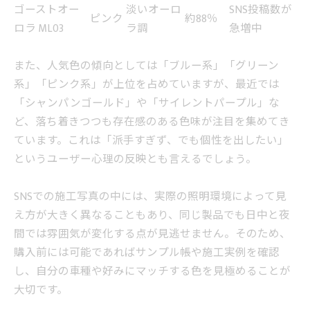
ゴーストオー
淡いオーロ
SNS投稿数が
ピンク
約88％
ロラ ML03
ラ調
急増中
また、人気色の傾向としては「ブルー系」「グリーン
系」「ピンク系」が上位を占めていますが、最近では
「シャンパンゴールド」や「サイレントパープル」な
ど、落ち着きつつも存在感のある色味が注目を集めてき
ています。これは「派手すぎず、でも個性を出したい」
というユーザー心理の反映とも言えるでしょう。
SNSでの施工写真の中には、実際の照明環境によって見
え方が大きく異なることもあり、同じ製品でも日中と夜
間では雰囲気が変化する点が見逃せません。そのため、
購入前には可能であればサンプル帳や施工実例を確認
し、自分の車種や好みにマッチする色を見極めることが
大切です。