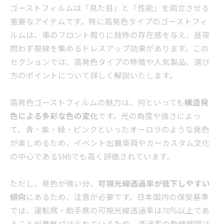
ゴーストフィルムは「見た目」と「性能」を両立させる
重要なアイテムです。特に高発色タイプのゴーストフィ
ルムは、車のフロント周りに独特の存在感を与え、昼夜
問わず視線を集めるドレスアップ効果があります。この
セクションでは、高発色タイプの特徴や人気製品、選び
方のポイントについて詳しく解説いたします。
高発色ゴーストフィルムの魅力は、何といっても
構造発
色による多彩な色の変化
です。光の角度や強さによっ
て、青・紫・緑・ピンクといったオーロラのような発色
が楽しめるため、イベント出展車両やカーカスタム文化
の中心であるSNSでも高く評価されています。
ただし、発色が強い分、
可視光線透過率が低下しやすい
傾向
にあるため、注意が必要です。日本国内の保安基準
では、運転席・助手席の可視光線透過率は70%以上であ