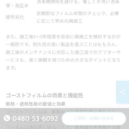
洗車機使用を避ける、優しく手洗い洗車
車・高圧水
定期的なフィルム状態のチェック、必要
経年劣化
に応じて早めの再施工
また、施工後3～5年程度を目安に再施工を検討するのが
一般的です。耐久性の高い製品を選ぶことはもちろん、
施工後のメンテナンスに対応した施工店でのアフターサ
ービスも、長く美観を保つための大きなポイントとなり
ます。
ゴーストフィルムの効果と機能性
断熱・遮熱性能の数値と効果
ゴーストフィルムは、断熱および遮熱性能に優れてお
0480-53-6092
ご予約・お問い合わせ
り、特に夏場の車内温度に与える影響が顕著です。この
フィルムは車の窓に貼ることで、紫外線や赤外線を大幅