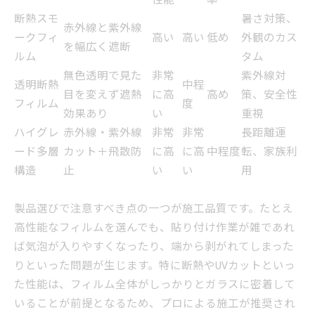
性能
率
断熱スモ
暑さ対策、
赤外線と紫外線
ークフィ
高い
高い
低め
外観のカス
を幅広く遮断
ルム
タム
無色透明で見た
非常
紫外線対
透明断熱
中程
目を変えず遮熱
に高
高め
策、安全性
フィルム
度
効果あり
い
重視
ハイグレ
赤外線・紫外線
非常
非常
長距離運
ード多層
カット＋飛散防
に高
に高
中程度
転、家族利
構造
止
い
い
用
製品選びで注意すべき点の一つが施工品質です。たとえ
高性能なフィルムを選んでも、貼り付け作業が雑であれ
ば気泡が入りやすくなったり、端から剥がれてしまった
りといった問題が生じます。特に断熱やUVカットといっ
た性能は、フィルム全体がしっかりとガラスに密着して
いることが前提となるため、プロによる施工が推奨され