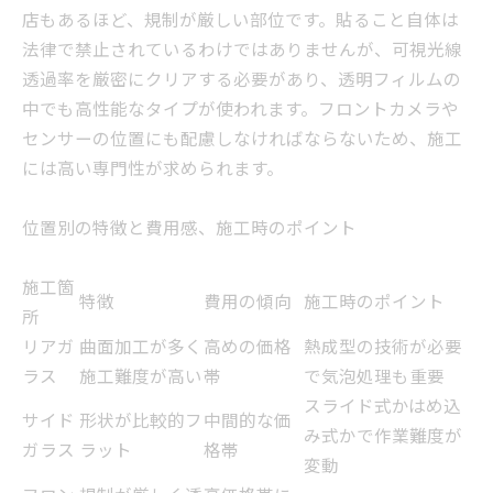
店もあるほど、規制が厳しい部位です。貼ること自体は
法律で禁止されているわけではありませんが、可視光線
透過率を厳密にクリアする必要があり、透明フィルムの
中でも高性能なタイプが使われます。フロントカメラや
センサーの位置にも配慮しなければならないため、施工
には高い専門性が求められます。
位置別の特徴と費用感、施工時のポイント
施工箇
特徴
費用の傾向
施工時のポイント
所
リアガ
曲面加工が多く
高めの価格
熱成型の技術が必要
ラス
施工難度が高い
帯
で気泡処理も重要
スライド式かはめ込
サイド
形状が比較的フ
中間的な価
み式かで作業難度が
ガラス
ラット
格帯
変動