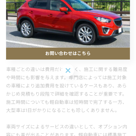
サイドやリアが
中間帯〜高額
可視光線透過率の
セダン
広くなる
の範囲に分布
測定が必須
ミニバ
窓面積が広く、
高めの費用帯
高所作業や3列目の
ン
複数作業が必要
で推移
施工技術が必要
最も高い費用
大型ウィンドウの
SUV・
高さと広さがあ
帯となりやす
成型や曲面対応が
大型車
り手間がかかる
い
課題
お問い合わせはこちら
お問い合わせはこちら
車種ごとの違いは費用だけでなく、施工に関する難易度
や時間にも影響を与えます。専門店によっては施工対象
の車種により追加費用を設けているケースもあり、あら
かじめ見積もり段階で詳細を確認することが重要です。
施工時間についても軽自動車は短時間で完了する一方、
大型車は1日がかりになることも珍しくありません。
車両サイズによるサービスの違いとして、オプション内
容にも差が出ることがあります。軽自動車には標準施工