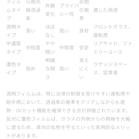
フィル
可視光
夜間
外観
プライバ
ムタイ
線透過
の視
適した用途
変化
シー性
プ
率
界
透明タ
ほぼ
フロントガラス、
高い
低い
良好
イプ
なし
運転席
中濃度
やや
リアサイド、ファ
中程度
中程度
安定
タイプ
暗い
ミリーユース
明確
見え
濃色タ
ラゲッジスペー
低め
な暗
高い
にく
イプ
ス、営業車
さ
い
透明フィルムは、特に法律の制限を受けやすい運転席や
助手席において、透過率の基準をクリアしながらも遮
熱・UVカット機能を確保できる点が評価されています。
反対に濃色フィルムは、ガラスの外側からの視線を大幅
に遮るため、車内の私物を守るといった実用的なメリッ
トがあります。