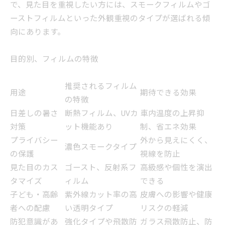
で、見た目を重視したい方には、スモークフィルムやゴ
ーストフィルムといった外観重視のタイプが選ばれる傾
向にあります。
目的別、フィルムの特徴
推奨されるフィルム
用途
期待できる効果
の特徴
日差しの暑さ
断熱フィルム、UVカ
車内温度の上昇抑
対策
ット機能あり
制、省エネ効果
プライバシー
外から見えにくく、
濃色スモークタイプ
の保護
視線を防止
見た目のカス
ゴースト、反射系フ
高級感や個性を演出
タマイズ
ィルム
できる
子ども・高齢
紫外線カット率の高
皮膚への影響や健康
者への配慮
い透明タイプ
リスクの軽減
防犯意識があ
強化タイプや飛散防
ガラス飛散防止、防