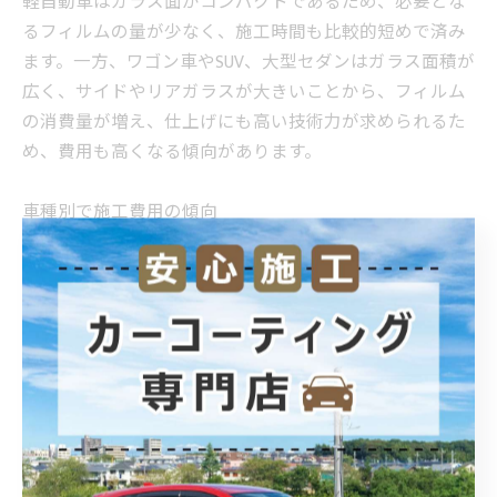
軽自動車はガラス面がコンパクトであるため、必要とな
るフィルムの量が少なく、施工時間も比較的短めで済み
ます。一方、ワゴン車やSUV、大型セダンはガラス面積が
広く、サイドやリアガラスが大きいことから、フィルム
の消費量が増え、仕上げにも高い技術力が求められるた
め、費用も高くなる傾向があります。
車種別で施工費用の傾向
車種分
施工費用の傾
特徴
主な注意点
類
向
比較的抑えた
フロントガラス施
軽自動
ガラス面が少な
費用で施工可
工時は透過率に注
車
く作業も簡易
能
意
コンパ
施工箇所は多く
軽自動車より
フィルムの貼り分
クトカ
ないが車種差が
やや高めにな
けが重要
ー
出る
る