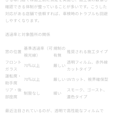
きる専門店では施工前に測定を実施し、施工後の数値も
確認できる体制が整っていることが多いです。こうした
対応がある店舗で依頼すれば、車検時のトラブルも回避
しやすくなります。
透過率と対象箇所の関係
基準透過率（可
規制の
窓の位置
推奨される施工タイプ
視光線）
有無
フロント
透明フィルム、赤外線
70%以上
厳しい
ガラス
カットタイプ
運転席・
70%以上
厳しい
UVカット、視界確保型
助手席
リア・後
スモーク、ゴースト、
制限なし
緩い
部座席
濃色タイプ
最近注目されているのが、透明で高性能なフィルムで