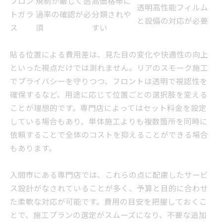
フロン
規制が厳しく透
高価格帯に
透明高性能フィルム
トガラ
過率の確認が必
分類されや
と設備の対応が必要
ス
須
すい
貼る位置による費用差は、見た目の変化や快適性の向上
といった視点だけでは測れません。リアのスモーク施工
でプライバシーを守りつつ、フロントは透明で視認性を
確保するなど、用途に応じて位置ごとの選択肢を変える
ことが理想的です。専門店によってはセット料金を設定
している場合もあり、単体施工よりも複数箇所を同時に
依頼することで全体のコストを抑えることができる場合
もあります。
入間市にある専門店では、これらの点に配慮したサービ
ス設計がなされていることが多く、予算と目的に合わせ
た柔軟な対応が可能です。費用の目安を把握しておくこ
とで、施工プランの選定がスムーズになり、不要な追加