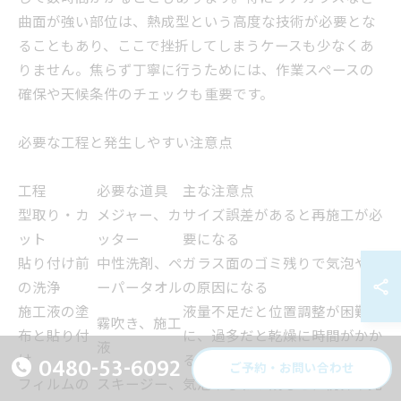
曲面が強い部位は、熱成型という高度な技術が必要とな
ることもあり、ここで挫折してしまうケースも少なくあ
りません。焦らず丁寧に行うためには、作業スペースの
確保や天候条件のチェックも重要です。
必要な工程と発生しやすい注意点
工程
必要な道具
主な注意点
型取り・カ
メジャー、カ
サイズ誤差があると再施工が必
ット
ッター
要になる
貼り付け前
中性洗剤、ペ
ガラス面のゴミ残りで気泡や傷
の洗浄
ーパータオル
の原因になる
施工液の塗
液量不足だと位置調整が困難
霧吹き、施工
布と貼り付
に、過多だと乾燥に時間がかか
液
0480-53-6092
け
る
ご予約・お問い合わせ
フィルムの
スキージー、
気泡やしわが残ると、視界や見