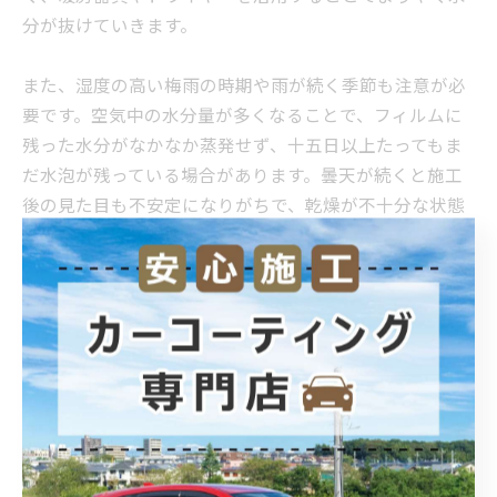
分が抜けていきます。
また、湿度の高い梅雨の時期や雨が続く季節も注意が必
要です。空気中の水分量が多くなることで、フィルムに
残った水分がなかなか蒸発せず、十五日以上たってもま
だ水泡が残っている場合があります。曇天が続くと施工
後の見た目も不安定になりがちで、乾燥が不十分な状態
で強く触れるとフィルムがずれる恐れもあります。
以下の表は季節ごとの水泡乾燥時間の目安をまとめたも
のです。
季節
気温目安
湿度の傾向
水泡が消えるまでの目安期間
夏
30度以上
低〜中
3〜5日程度
冬
10度前後
低
10〜14日程度
梅雨期
20〜25度
高
15日以上