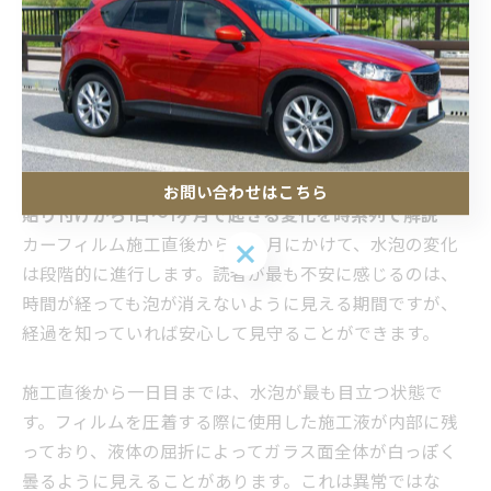
施工環境として、晴れた屋外に駐車する方が圧倒的に乾
燥は早く進みます。日陰や屋内では乾燥時間が延びるた
め、施工後の駐車場所や日当たりの条件も考慮すること
が大切です。さらに、ガラスの厚みや窓の角度などによ
っても乾燥の進み方に差が出るため、条件を見ながら過
度に触らず経過を観察する姿勢が求められます。
お問い合わせはこちら
貼り付けから1日〜1ヶ月で起きる変化を時系列で解説
カーフィルム施工直後から一ヶ月にかけて、水泡の変化
お問い合わせはこちら
は段階的に進行します。読者が最も不安に感じるのは、
時間が経っても泡が消えないように見える期間ですが、
経過を知っていれば安心して見守ることができます。
施工直後から一日目までは、水泡が最も目立つ状態で
す。フィルムを圧着する際に使用した施工液が内部に残
っており、液体の屈折によってガラス面全体が白っぽく
曇るように見えることがあります。これは異常ではな