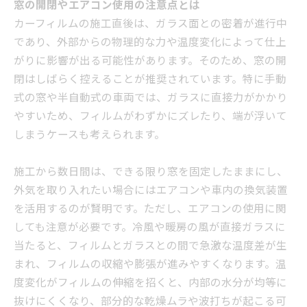
窓の開閉やエアコン使用の注意点とは
カーフィルムの施工直後は、ガラス面との密着が進行中
であり、外部からの物理的な力や温度変化によって仕上
がりに影響が出る可能性があります。そのため、窓の開
閉はしばらく控えることが推奨されています。特に手動
式の窓や半自動式の車両では、ガラスに直接力がかかり
やすいため、フィルムがわずかにズレたり、端が浮いて
しまうケースも考えられます。
施工から数日間は、できる限り窓を固定したままにし、
外気を取り入れたい場合にはエアコンや車内の換気装置
を活用するのが賢明です。ただし、エアコンの使用に関
しても注意が必要です。冷風や暖房の風が直接ガラスに
当たると、フィルムとガラスとの間で急激な温度差が生
まれ、フィルムの収縮や膨張が進みやすくなります。温
度変化がフィルムの伸縮を招くと、内部の水分が均等に
抜けにくくなり、部分的な乾燥ムラや波打ちが起こる可