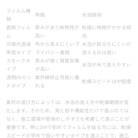
フィルム種
特徴
水泡傾向
類
遮熱フィル
厚みがあり断熱性が
乾燥に時間がかかる傾
ム
高い
向
可視光透過
外から見えにくいプ
水泡が目立ちにくいが
率低タイプ
ライバシー重視
消えるのは遅い
スモークタ
黒みが強く視覚効果
水泡が光で見えやすい
イプ
が高い
透明UVカッ
紫外線防止性能に優
乾燥スピードは中程度
トタイプ
れる
素材の選び方によっては、水泡の見え方や乾燥期間が変
化します。そのため、見た目や機能性だけで選ぶのでは
なく、施工環境や管理のしやすさも考慮して選ぶことが
重要です。特にDIYで初めてフィルムを貼る方には、乾燥
スピードが早めで扱いやすいタイプを選ぶことで、施工