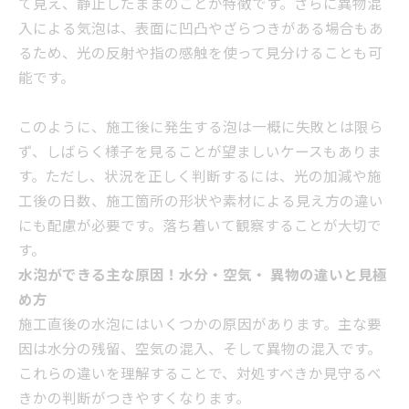
て見え、静止したままのことが特徴です。さらに異物混
入による気泡は、表面に凹凸やざらつきがある場合もあ
るため、光の反射や指の感触を使って見分けることも可
能です。
このように、施工後に発生する泡は一概に失敗とは限ら
ず、しばらく様子を見ることが望ましいケースもありま
す。ただし、状況を正しく判断するには、光の加減や施
工後の日数、施工箇所の形状や素材による見え方の違い
にも配慮が必要です。落ち着いて観察することが大切で
す。
水泡ができる主な原因！水分・空気・ 異物の違いと見極
め方
施工直後の水泡にはいくつかの原因があります。主な要
因は水分の残留、空気の混入、そして異物の混入です。
これらの違いを理解することで、対処すべきか見守るべ
きかの判断がつきやすくなります。