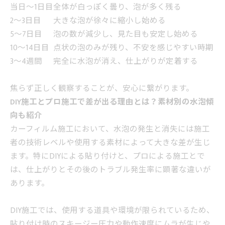
当日〜1日目
全体が白っぽく曇り、泡が多く残る
2〜3日目
大きな泡が徐々に縮小し始める
5〜7日目
泡の数が減少し、見た目も安定し始める
10〜14日目
点状の泡のみが残り、不安を感じやすい時期
3〜4週間
完全に水泡が消え、仕上がりが定着する
焦らず正しく観察することが、安心に繋がります。
DIY施工とプロ施工で差が出る理由とは？素材別の水泡傾
向も紹介
カーフィルム施工において、水泡の発生と消失には施工
者の技術レベルや使用する素材によって大きな差が生じ
ます。特にDIYによる貼り付けと、プロによる施工とで
は、仕上がりとその後のトラブル発生率に顕著な違いが
あります。
DIY施工では、使用する道具や環境が限られているため、
貼り付け時のスキージー圧力や動作速度にムラが生じや