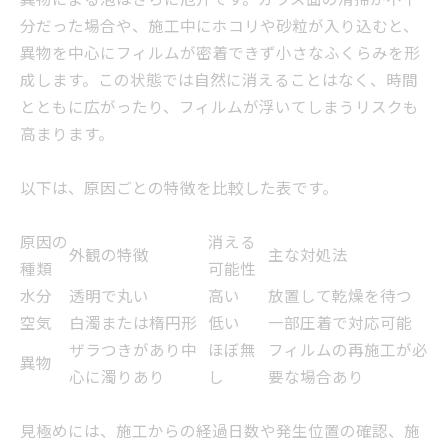
異物による泡はさらに厄介です。ガラス面の清掃が不十
分だった場合や、施工中にホコリや砂粒が入り込むと、
異物を中心にフィルムが密着できず小さなふくらみを形
成します。この状態では自然に消えることはなく、時間
とともに広がったり、フィルムが浮いてしまうリスクも
高まります。
以下は、原因ごとの特徴を比較した表です。
原因の
消える
外観の特徴
主な対処法
種類
可能性
水分
透明で丸い
高い
放置して乾燥を待つ
空気
白濁または楕円形
低い
一部圧着で対応可能
ザラつきがあり中
ほぼ無
フィルムの再施工が必
異物
心に濁りあり
し
要な場合あり
見極めには、施工からの経過日数や発生位置の確認、施