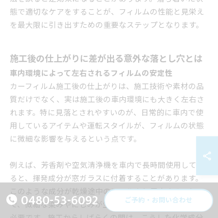
態で適切なケアをすることが、フィルムの性能と見栄え
を最大限に引き出すための重要なステップとなります。
施工後の仕上がりに差が出る意外な落とし穴とは
車内環境によって左右されるフィルムの安定性
カーフィルム施工後の仕上がりは、施工技術や素材の品
質だけでなく、実は施工後の車内環境にも大きく左右さ
れます。特に見落とされやすいのが、日常的に車内で使
用しているアイテムや運転スタイルが、フィルムの状態
に微細な影響を与えるという点です。
例えば、芳香剤や空気清浄機を車内で長時間使用してい
ると、揮発成分が窓ガラスに付着することがあります。
このような成分が乾燥途中のフィルムと反応すること
0480-53-6092
ご予約・お問い合わせ
で、微細な染みやにじみが生じることがあるため注意が