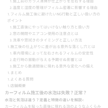
施工前のガラス清掃が仕上がりを左右する理由
温度と湿度の管理がフィルム密着に影響する理由
フィルム施工後に避けたいNG行動と正しい扱い方の
ポイント
施工直後にやってはいけない触り方と扱い方
窓の開閉やエアコン使用の注意点とは
洗車や窓拭きのタイミングと正しい方法
施工後の仕上がりに差が出る意外な落とし穴とは
車内環境によって左右されるフィルムの安定性
走行時の振動が与える予期せぬ影響とは
施工から数週間後に現れる意外な変化への備え
まとめ
よくある質問
店舗概要
カーフィルム施工後の水泡は失敗？正常？
水泡と気泡は違う？定義と特徴の違いを解説<
カーフィルムを貼った直後に現れる泡のようなふくらみ