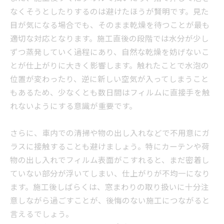
なくそうとしたりするのは避けたほうが賢明です。見た
目が気になる場合でも、そのまま乾燥を待つことが最も
適切な対応となります。施工直後の段階では水分が少し
ずつ蒸発していく過程にあり、自然な乾燥を妨げないこ
とが仕上がりに大きく影響します。触れたことで水泡の
位置が変わったり、逆に新しい空気が入ってしまうこと
もあるため、少なくとも数日間はフィルムに直接手を触
れないようにする意識が重要です。
さらに、車内での清掃や物の出し入れなどで不用意にガ
ラスに接触することも避けましょう。特にカーテンや荷
物の出し入れでフィルム表面がこすれると、まだ密着し
ていない部分が浮いてしまい、仕上がりが不均一になり
ます。施工後しばらくは、窓まわりの取り扱いに十分注
意しながら過ごすことが、後悔のない施工につながると
言えるでしょう。