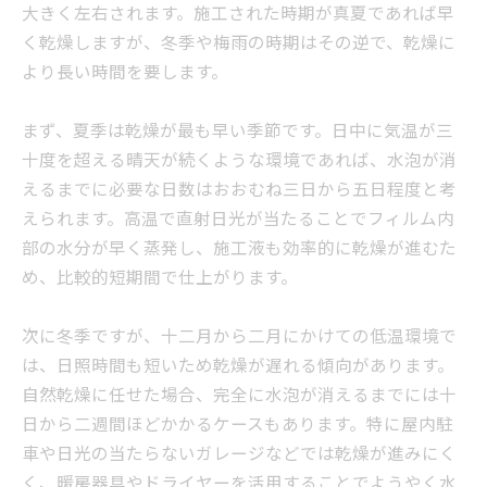
大きく左右されます。施工された時期が真夏であれば早
く乾燥しますが、冬季や梅雨の時期はその逆で、乾燥に
より長い時間を要します。
まず、夏季は乾燥が最も早い季節です。日中に気温が三
十度を超える晴天が続くような環境であれば、水泡が消
えるまでに必要な日数はおおむね三日から五日程度と考
えられます。高温で直射日光が当たることでフィルム内
部の水分が早く蒸発し、施工液も効率的に乾燥が進むた
め、比較的短期間で仕上がります。
次に冬季ですが、十二月から二月にかけての低温環境で
は、日照時間も短いため乾燥が遅れる傾向があります。
自然乾燥に任せた場合、完全に水泡が消えるまでには十
日から二週間ほどかかるケースもあります。特に屋内駐
車や日光の当たらないガレージなどでは乾燥が進みにく
く、暖房器具やドライヤーを活用することでようやく水